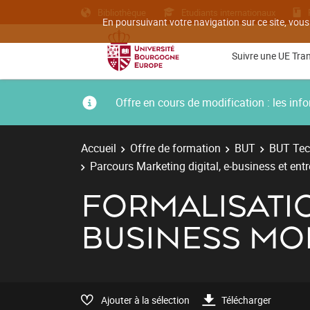
Bibliothèque
Etudiants internationaux
En poursuivant votre navigation sur ce site, vous
Suivre une UE Tra
Offre en cours de modification : les i
Accueil
Offre de formation
BUT
BUT Tec
Parcours Marketing digital, e-business et ent
FORMALISATIO
BUSINESS MO
Ajouter à la sélection
Télécharger