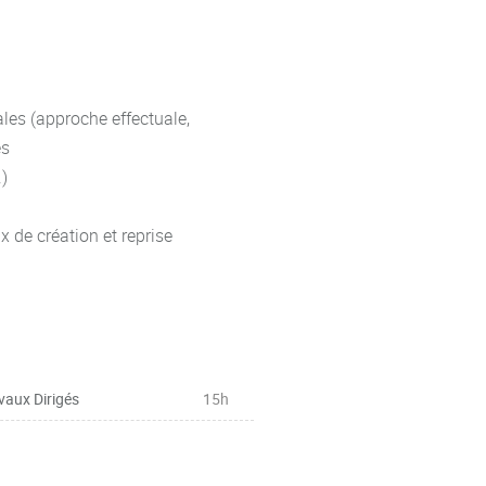
ales (approche effectuale,
es
.)
x de création et reprise
vaux Dirigés
15h