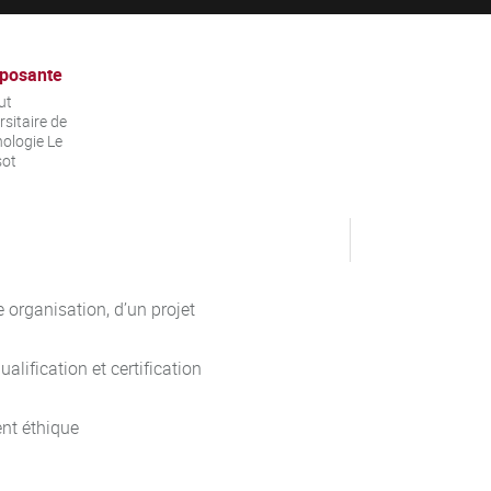
posante
ut
rsitaire de
ologie Le
sot
e organisation, d’un projet
lification et certification
nt éthique