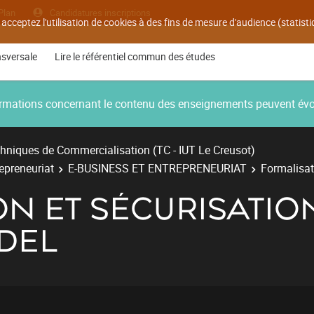
Plan
Candidatures inscriptions
 acceptez l'utilisation de cookies à des fins de mesure d'audience (statis
nsversale
Lire le référentiel commun des études
nformations concernant le contenu des enseignements peuvent év
hniques de Commercialisation (TC - IUT Le Creusot)
repreneuriat
E-BUSINESS ET ENTREPRENEURIAT
Formalisat
N ET SÉCURISATIO
DEL