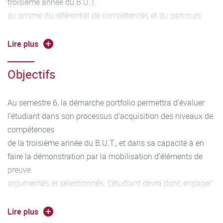
troisième année du B.U.T.
au prisme du référentiel de compétences et du parcours
suivi, tout en adoptant une posture propice à une analyse
distanciée
Lire plus
et intégrative de l’ensemble des SAÉ.
Objectifs
Au semestre 6, la démarche portfolio permettra d’évaluer
l’étudiant dans son processus d’acquisition des niveaux de
compétences
de la troisième année du B.U.T., et dans sa capacité à en
faire la démonstration par la mobilisation d’éléments de
preuve
argumentés et sélectionnés. L’étudiant devra donc engager
une posture réflexive et de distanciation critique en
cohérence avec
Lire plus