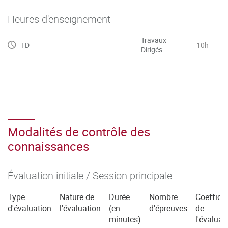
le parcours suivi et le degré de complexité des niveaux de
compétences ciblés, tout en s’appuyant sur l’ensemble des
Heures d'enseignement
mises
Travaux
en situation proposées dans le cadre des SAÉ de troisième
TD
10h
Dirigés
année.
Modalités de contrôle des
connaissances
Évaluation initiale / Session principale
Type
Nature de
Durée
Nombre
Coefficie
d'évaluation
l'évaluation
(en
d'épreuves
de
minutes)
l'évaluat