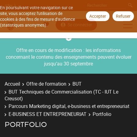
Aller à
En poursuivant votre navigation sur ce
site, vous acceptez l'utilisation de
Accepter
Refuser
cookies à des fins de mesure d'audience
Se connecter
(statistiques anonymes).
Offre en cours de modification : les informations
concernant le contenu des enseignements peuvent évoluer
jusqu’au 30 septembre
Accueil
Offre de formation
BUT
BUT Techniques de Commercialisation (TC - IUT Le
Creusot)
Parcours Marketing digital, e-business et entrepreneuriat
E-BUSINESS ET ENTREPRENEURIAT
Portfolio
PORTFOLIO