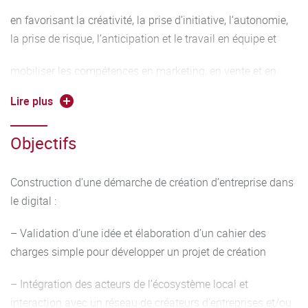
en favorisant la créativité, la prise d’initiative, l’autonomie,
la prise de risque, l’anticipation et le travail en équipe et
mobiliser les compétences en marketing, en vente et en
communication commerciale.
Lire plus
La problématique professionnelle est centrée sur la
Objectifs
proposition d’idées de création d’entreprise en les situant
par rapport à
Construction d’une démarche de création d’entreprise dans
l’existant et sur la sensibilisation au choix du statut
le digital :
juridique de l’organisation en tenant compte des
singularités d’une activité digitale ou hybride.
– Validation d’une idée et élaboration d’un cahier des
charges simple pour développer un projet de création
– Intégration des acteurs de l’écosystème local et
interaction avec un réseau de créateurs d’entreprises et/ou