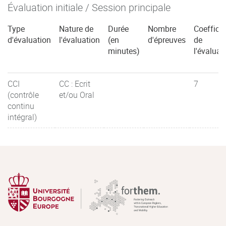
Évaluation initiale / Session principale
Type
Nature de
Durée
Nombre
Coefficie
d'évaluation
l'évaluation
(en
d'épreuves
de
minutes)
l'évaluat
CCI
CC : Ecrit
7
(contrôle
et/ou Oral
continu
intégral)