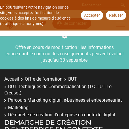
Aller à
En poursuivant votre navigation sur ce
site, vous acceptez l'utilisation de
Accepter
Refuser
cookies à des fins de mesure d'audience
Se connecter
(statistiques anonymes).
Offre en cours de modification : les informations
concernant le contenu des enseignements peuvent évoluer
jusqu’au 30 septembre
Accueil
Offre de formation
BUT
BUT Techniques de Commercialisation (TC - IUT Le
Creusot)
Parcours Marketing digital, e-business et entrepreneuriat
Marketing
Démarche de création d'entreprise en contexte digital
DÉMARCHE DE CRÉATION