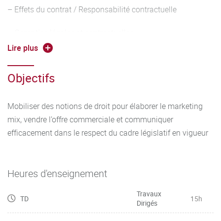
– Effets du contrat / Responsabilité contractuelle
– Garanties légales et contractuelles
Lire plus
– Pratiques abusives
Objectifs
– Droit de la publicité
– Droit des réseaux sociaux / E-réputation - Droit à l’oubli
Mobiliser des notions de droit pour élaborer le marketing
mix, vendre l’offre commerciale et communiquer
– Données personnelles : collecte et exploitation des
efficacement dans le respect du cadre législatif en vigueur
données
– Nom de domaine
Heures d'enseignement
Travaux
TD
15h
Dirigés