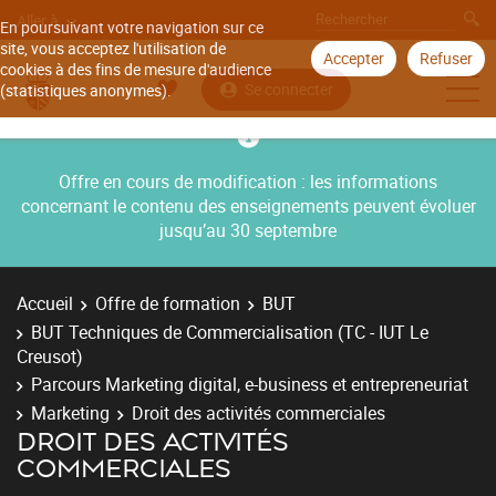
Aller à
En poursuivant votre navigation sur ce
site, vous acceptez l'utilisation de
Accepter
Refuser
cookies à des fins de mesure d'audience
Se connecter
(statistiques anonymes).
Offre en cours de modification : les informations
concernant le contenu des enseignements peuvent évoluer
jusqu’au 30 septembre
Accueil
Offre de formation
BUT
BUT Techniques de Commercialisation (TC - IUT Le
Creusot)
Parcours Marketing digital, e-business et entrepreneuriat
Marketing
Droit des activités commerciales
DROIT DES ACTIVITÉS
COMMERCIALES