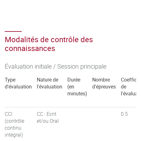
Modalités de contrôle des
connaissances
Évaluation initiale / Session principale
Type
Nature de
Durée
Nombre
Coefficie
d'évaluation
l'évaluation
(en
d'épreuves
de
minutes)
l'évaluat
CCI
CC : Ecrit
0.5
(contrôle
et/ou Oral
continu
intégral)