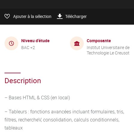
Ajouter à la sélection
Télécharger
Niveau d'étude
Composante
BAC +2
Institut Universitaire de
Technologie Le Creusot
Description
– Bases HTML & CSS (en local)
– Tableurs : fonctions avancées incluant formulaires, tris,
filtres, rechercheV, consolidation, calculs conditionnels,
tableaux