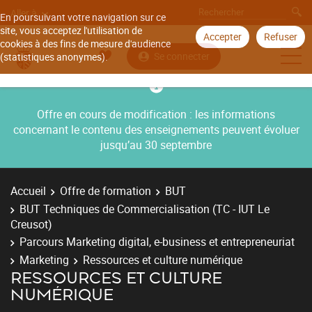
Aller à
En poursuivant votre navigation sur ce
site, vous acceptez l'utilisation de
Accepter
Refuser
cookies à des fins de mesure d'audience
Se connecter
(statistiques anonymes).
Offre en cours de modification : les informations
concernant le contenu des enseignements peuvent évoluer
jusqu’au 30 septembre
Accueil
Offre de formation
BUT
BUT Techniques de Commercialisation (TC - IUT Le
Creusot)
Parcours Marketing digital, e-business et entrepreneuriat
Marketing
Ressources et culture numérique
RESSOURCES ET CULTURE
NUMÉRIQUE