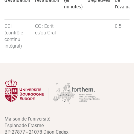
d'évaluation
l'évaluation
(en
d'épreuves
de
minutes)
l'évaluat
CCI
CC : Ecrit
0.5
(contrôle
et/ou Oral
continu
intégral)
Maison de l'université
Esplanade Erasme
BP 27877 - 21078 Dijon Cedex