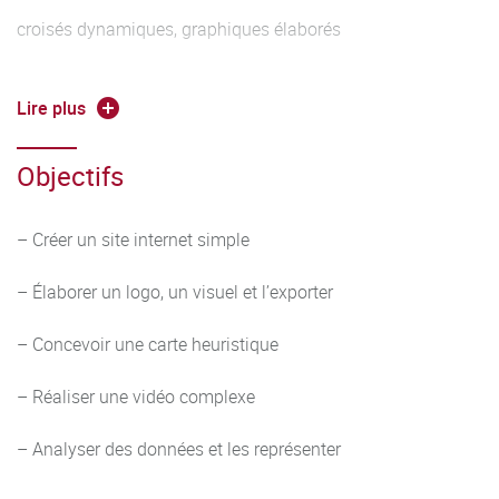
croisés dynamiques, graphiques élaborés
– Prise en main d’un outil de dessin vectoriel
Lire plus
– Prise en main d’un outil de carte heuristique
Objectifs
– Multimédia : réalisation d’une vidéo avec outils
d’enregistrement & mixage de son
– Créer un site internet simple
– Respect de la législation, notamment du droit de
– Élaborer un logo, un visuel et l’exporter
propriété intellectuelle et du droit à la vie privée
– Concevoir une carte heuristique
– Réaliser une vidéo complexe
– Analyser des données et les représenter