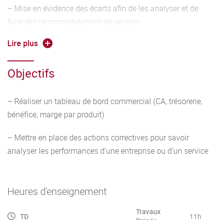
– Mise en évidence des écarts afin de les analyser et de
faire des recommandations de gestion
Lire plus
– Mesure et évaluation de l’impact d’une future décision de
gestion
Objectifs
– Réaliser un tableau de bord commercial (CA, trésorerie,
bénéfice, marge par produit)
– Mettre en place des actions correctives pour savoir
analyser les performances d’une entreprise ou d’un service
Heures d'enseignement
Travaux
TD
11h