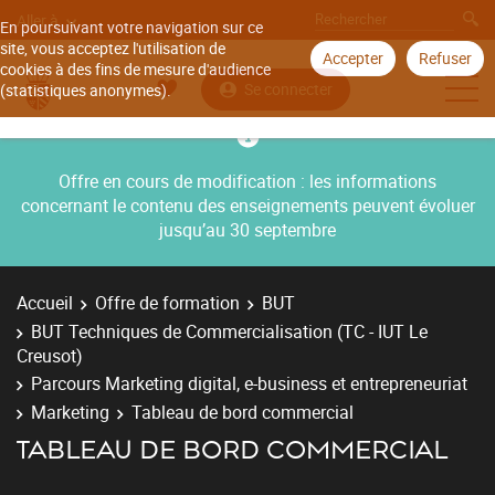
Aller à
En poursuivant votre navigation sur ce
site, vous acceptez l'utilisation de
Accepter
Refuser
cookies à des fins de mesure d'audience
Se connecter
(statistiques anonymes).
Offre en cours de modification : les informations
concernant le contenu des enseignements peuvent évoluer
jusqu’au 30 septembre
Accueil
Offre de formation
BUT
BUT Techniques de Commercialisation (TC - IUT Le
Creusot)
Parcours Marketing digital, e-business et entrepreneuriat
Marketing
Tableau de bord commercial
TABLEAU DE BORD COMMERCIAL