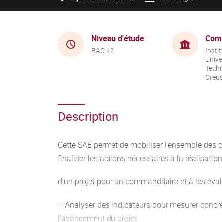
Niveau d'étude
Com
BAC +2
Instit
Unive
Techn
Creu
Description
Cette SAÉ permet de mobiliser l’ensemble des 
finaliser les actions nécessaires à la réalisation
d’un projet pour un commanditaire et à les évalue
– Analyser des indicateurs pour mesurer concrèt
l’avancement du projet