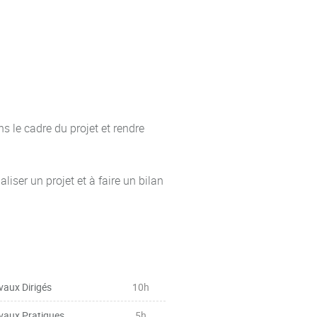
s actions correctives
ons mises en place
 de budget et des éléments du
 le cadre du projet et rendre
 et les besoins initiaux du
liser un projet et à faire un bilan
vaux Dirigés
10h
vaux Pratiques
5h