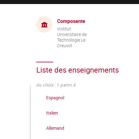
Composante
Institut
Universitaire de
Technologie Le
Creusot
Liste des enseignements
Au choix : 1 parmi 4
Espagnol
Italien
Allemand