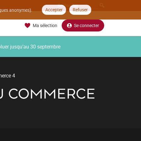
Accepter
Refuser
tiques anonymes).
Ma sélection
Se connecter
oluer jusqu’au 30 septembre
merce 4
AU COMMERCE