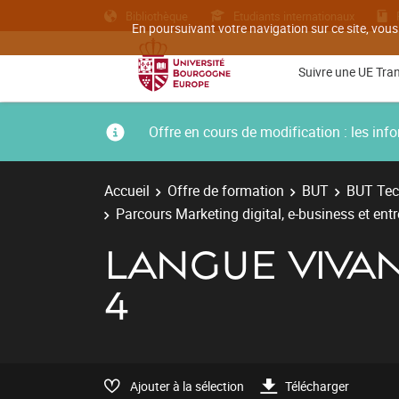
Bibliothèque
Etudiants internationaux
En poursuivant votre navigation sur ce site, vous
Suivre une UE Tra
Offre en cours de modification : les i
Accueil
Offre de formation
BUT
BUT Tec
Parcours Marketing digital, e-business et ent
LANGUE VIVA
4
Ajouter à la sélection
Télécharger