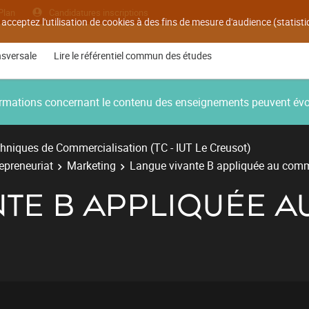
Plan
Candidatures inscriptions
 acceptez l'utilisation de cookies à des fins de mesure d'audience (statis
nsversale
Lire le référentiel commun des études
nformations concernant le contenu des enseignements peuvent év
hniques de Commercialisation (TC - IUT Le Creusot)
repreneuriat
Marketing
Langue vivante B appliquée au com
NTE B APPLIQUÉE 