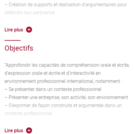
– Création de supports et réalisation d’argumentaires pour
défendre leur pertinence
– Réalisation d’un entretien de vente Outils linguistiques :
– Travailler entre autres les éléments suivants :
Lire plus
conjugaison et emploi des temps adaptés à la situation,
vocabulaire adapté en contexte, forme interrogative,
Objectifs
formules de politesse, possession, comparatifs, discours
direct et indirect, syntaxe
"Approfondir les capacités de compréhension orale et écrite,
– Veiller à la qualité phonétique et idiomatique de
d’expression orale et écrite et d’interactivité en
l’expression
environnement professionnel international, notamment :
– Manier toutes sortes de chiffres (dates, horaires, prix,
– Se présenter dans un contexte professionnel
etc.), lire des graphiques et décrire des tendances
– Présenter une entreprise, son activité, son environnement
– Maîtriser le vocabulaire technique général des affaires et
– S’exprimer de façon construite et argumentée dans un
le restituer dans une situation professionnelle spécifique
contexte professionnel
– Argumenter et défendre son opinion / ses choix"
– Interagir en situation professionnelle, en adaptant les
registres de langue à la situation."
Lire plus