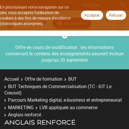
Aller à
En poursuivant votre navigation sur ce
site, vous acceptez l'utilisation de
Accepter
Refuser
cookies à des fins de mesure d'audience
Se connecter
(statistiques anonymes).
Offre en cours de modification : les informations
concernant le contenu des enseignements peuvent évoluer
jusqu’au 30 septembre
Accueil
Offre de formation
BUT
BUT Techniques de Commercialisation (TC - IUT Le
Creusot)
Parcours Marketing digital, e-business et entrepreneuriat
MARKETING
LVB appliquée au commerce
Anglais renforcé
ANGLAIS RENFORCÉ