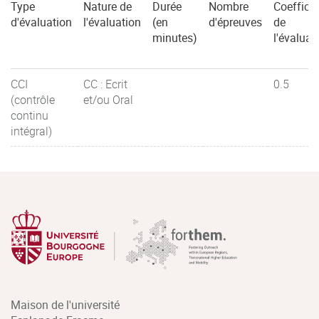
Type
Nature de
Durée
Nombre
Coefficie
d'évaluation
l'évaluation
(en
d'épreuves
de
minutes)
l'évaluat
CCI
CC : Ecrit
0.5
(contrôle
et/ou Oral
continu
intégral)
Maison de l'université