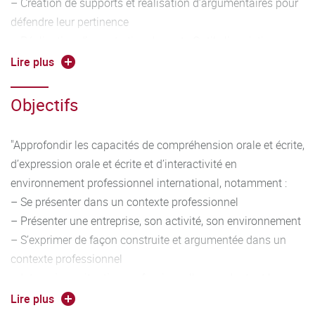
– Création de supports et réalisation d’argumentaires pour
défendre leur pertinence
– Réalisation d’un entretien de vente Outils linguistiques :
– Travailler entre autres les éléments suivants :
Lire plus
conjugaison et emploi des temps adaptés à la situation,
vocabulaire adapté en contexte, forme interrogative,
Objectifs
formules de politesse, possession, comparatifs, discours
direct et indirect, syntaxe
"Approfondir les capacités de compréhension orale et écrite,
– Veiller à la qualité phonétique et idiomatique de
d’expression orale et écrite et d’interactivité en
l’expression
environnement professionnel international, notamment :
– Manier toutes sortes de chiffres (dates, horaires, prix,
– Se présenter dans un contexte professionnel
etc.), lire des graphiques et décrire des tendances
– Présenter une entreprise, son activité, son environnement
– Maîtriser le vocabulaire technique général des affaires et
– S’exprimer de façon construite et argumentée dans un
le restituer dans une situation professionnelle spécifique
contexte professionnel
– Argumenter et défendre son opinion / ses choix"
– Interagir en situation professionnelle, en adaptant les
registres de langue à la situation."
Lire plus