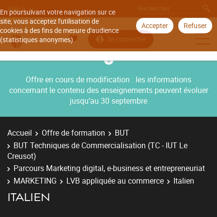
Aller à
En poursuivant votre navigation sur ce
site, vous acceptez l'utilisation de
Accepter
Refuser
cookies à des fins de mesure d'audience
Se connecter
(statistiques anonymes).
Offre en cours de modification : les informations
concernant le contenu des enseignements peuvent évoluer
jusqu’au 30 septembre
Accueil
Offre de formation
BUT
BUT Techniques de Commercialisation (TC - IUT Le
Creusot)
Parcours Marketing digital, e-business et entrepreneuriat
MARKETING
LVB appliquée au commerce
Italien
ITALIEN