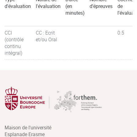
d'évaluation
l'évaluation
(en
d'épreuves
de
minutes)
l'évaluat
CCI
CC : Ecrit
0.5
(contrôle
et/ou Oral
continu
intégral)
Maison de l'université
Esplanade Erasme