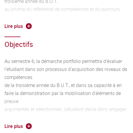
troisième année du B.U.T.
au prisme du référentiel de compétences et du parcours
suivi, tout en adoptant une posture propice à une analyse
distanciée
Lire plus
et intégrative de l’ensemble des SAÉ.
Objectifs
Au semestre 6, la démarche portfolio permettra d’évaluer
l’étudiant dans son processus d’acquisition des niveaux de
compétences
de la troisième année du B.U.T., et dans sa capacité à en
faire la démonstration par la mobilisation d’éléments de
preuve
argumentés et sélectionnés. L’étudiant devra donc engager
une posture réflexive et de distanciation critique en
cohérence avec
Lire plus