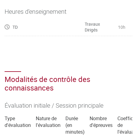
le parcours suivi et le degré de complexité des niveaux de
compétences ciblés, tout en s’appuyant sur l’ensemble des
Heures d'enseignement
mises
Travaux
en situation proposées dans le cadre des SAÉ de troisième
TD
10h
Dirigés
année.
Modalités de contrôle des
connaissances
Évaluation initiale / Session principale
Type
Nature de
Durée
Nombre
Coefficie
d'évaluation
l'évaluation
(en
d'épreuves
de
minutes)
l'évaluat