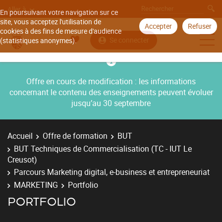
Aller à
En poursuivant votre navigation sur ce
site, vous acceptez l'utilisation de
Accepter
Refuser
cookies à des fins de mesure d'audience
Se connecter
(statistiques anonymes).
Offre en cours de modification : les informations
concernant le contenu des enseignements peuvent évoluer
jusqu’au 30 septembre
Accueil
Offre de formation
BUT
BUT Techniques de Commercialisation (TC - IUT Le
Creusot)
Parcours Marketing digital, e-business et entrepreneuriat
MARKETING
Portfolio
PORTFOLIO