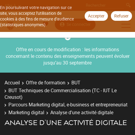
Aller à
En poursuivant votre navigation sur ce
site, vous acceptez l'utilisation de
Accepter
Refuser
cookies à des fins de mesure d'audience
Se connecter
(statistiques anonymes).
Offre en cours de modification : les informations
concernant le contenu des enseignements peuvent évoluer
jusqu’au 30 septembre
Accueil
Offre de formation
BUT
BUT Techniques de Commercialisation (TC - IUT Le
Creusot)
Parcours Marketing digital, e-business et entrepreneuriat
Marketing digital
Analyse d'une activité digitale
ANALYSE D'UNE ACTIVITÉ DIGITALE