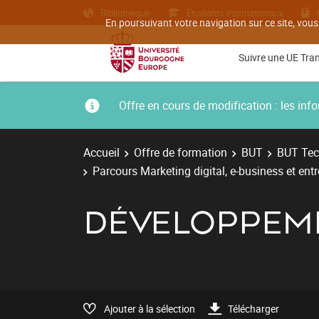
Bibliothèque
Etudiants internationaux
En poursuivant votre navigation sur ce site, vous
Suivre une UE Tra
Offre en cours de modification : les i
Accueil
Offre de formation
BUT
BUT Tec
Parcours Marketing digital, e-business et ent
DÉVELOPPEMEN
Ajouter à la sélection
Télécharger