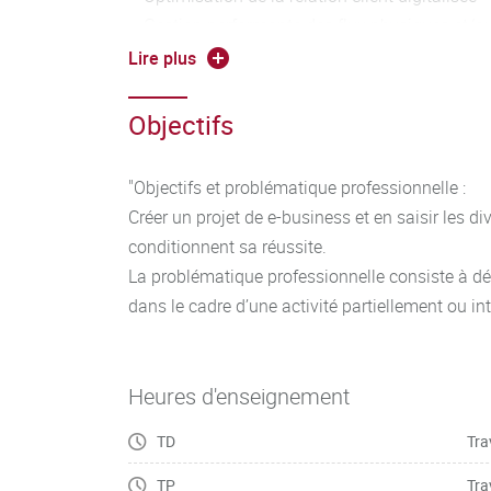
– Gestion performante des flux physiques et/o
Cette SAÉ peut être menée dans le cadre d’une c
Lire plus
Objectifs
"Objectifs et problématique professionnelle :
Créer un projet de e-business et en saisir les d
conditionnent sa réussite.
La problématique professionnelle consiste à dé
dans le cadre d’une activité partiellement ou in
Heures d'enseignement
TD
Tra
TP
Tra