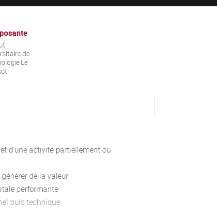
posante
ut
rsitaire de
ologie Le
sot
t d’une activité partiellement ou
 générer de la valeur
itale performante
nel puis technique