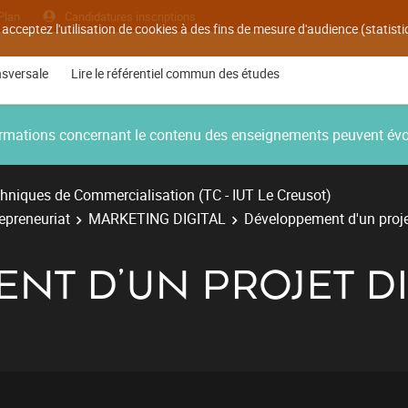
Plan
Candidatures inscriptions
 acceptez l'utilisation de cookies à des fins de mesure d'audience (statis
nsversale
Lire le référentiel commun des études
nformations concernant le contenu des enseignements peuvent év
hniques de Commercialisation (TC - IUT Le Creusot)
repreneuriat
MARKETING DIGITAL
Développement d'un projet
T D'UN PROJET DI