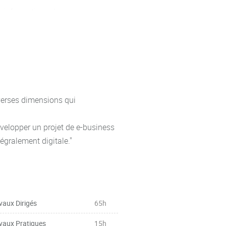
u informationnels
réation digitale complète."
iverses dimensions qui
velopper un projet de e-business
tégralement digitale."
vaux Dirigés
65h
vaux Pratiques
15h