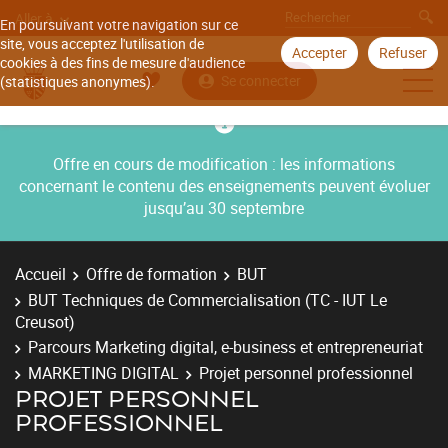
Aller à
En poursuivant votre navigation sur ce
site, vous acceptez l'utilisation de
Accepter
Refuser
cookies à des fins de mesure d'audience
Se connecter
(statistiques anonymes).
Offre en cours de modification : les informations
concernant le contenu des enseignements peuvent évoluer
jusqu’au 30 septembre
Accueil
Offre de formation
BUT
BUT Techniques de Commercialisation (TC - IUT Le
Creusot)
Parcours Marketing digital, e-business et entrepreneuriat
MARKETING DIGITAL
Projet personnel professionnel
PROJET PERSONNEL
PROFESSIONNEL