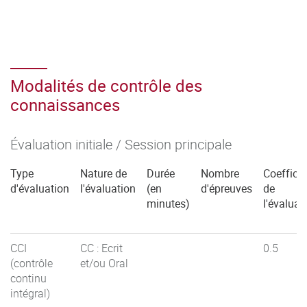
Modalités de contrôle des
connaissances
Évaluation initiale / Session principale
Type
Nature de
Durée
Nombre
Coefficie
d'évaluation
l'évaluation
(en
d'épreuves
de
minutes)
l'évaluat
CCI
CC : Ecrit
0.5
(contrôle
et/ou Oral
continu
intégral)