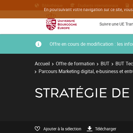
Bibliothèque
Etudiants internationaux
En poursuivant votre navigation sur ce site, vous
Suivre une UE Tra
Offre en cours de modification : les i
Accueil
Offre de formation
BUT
BUT Tec
Parcours Marketing digital, e-business et ent
STRATÉGIE D
Ajouter à la sélection
Télécharger