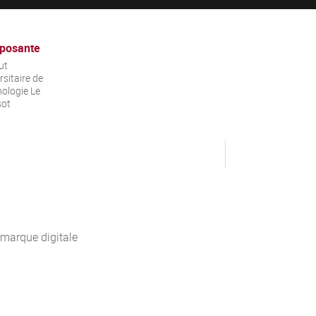
posante
ut
rsitaire de
ologie Le
sot
 marque digitale