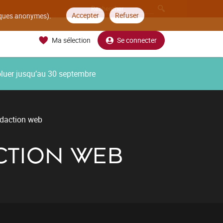
Accepter
Refuser
tiques anonymes).
Ma sélection
Se connecter
oluer jusqu’au 30 septembre
édaction web
CTION WEB