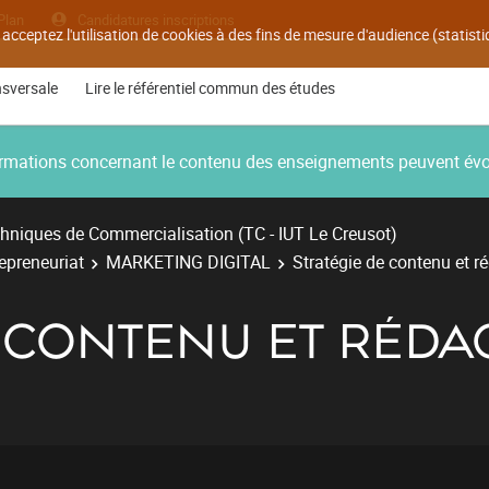
Plan
Candidatures inscriptions
 acceptez l'utilisation de cookies à des fins de mesure d'audience (statis
nsversale
Lire le référentiel commun des études
nformations concernant le contenu des enseignements peuvent év
hniques de Commercialisation (TC - IUT Le Creusot)
repreneuriat
MARKETING DIGITAL
Stratégie de contenu et r
E CONTENU ET RÉDA