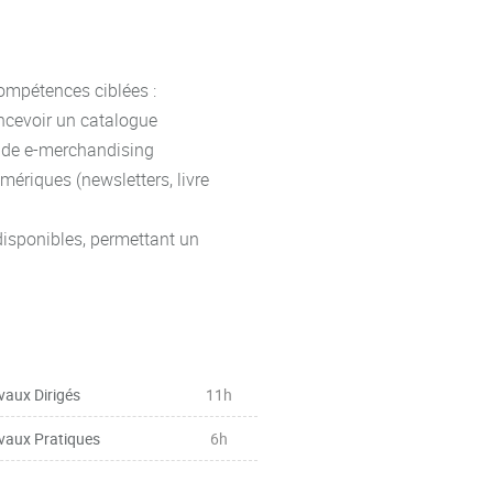
ompétences ciblées :
oncevoir un catalogue
t de e-merchandising
mériques (newsletters, livre
disponibles, permettant un
vaux Dirigés
11h
vaux Pratiques
6h