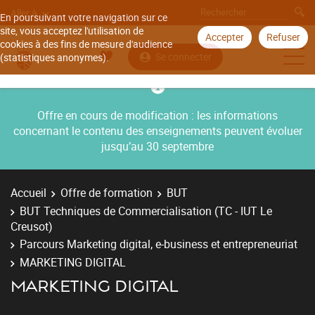
Aller à
En poursuivant votre navigation sur ce
site, vous acceptez l'utilisation de
Accepter
Refuser
cookies à des fins de mesure d'audience
Se connecter
(statistiques anonymes).
Offre en cours de modification : les informations
concernant le contenu des enseignements peuvent évoluer
jusqu’au 30 septembre
Accueil
Offre de formation
BUT
BUT Techniques de Commercialisation (TC - IUT Le
Creusot)
Parcours Marketing digital, e-business et entrepreneuriat
MARKETING DIGITAL
MARKETING DIGITAL