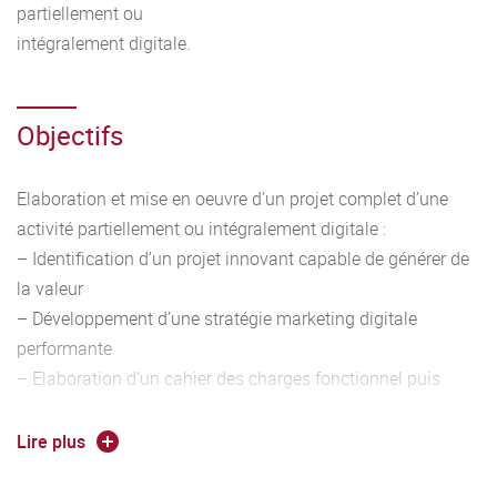
partiellement ou
intégralement digitale.
Objectifs
Elaboration et mise en oeuvre d’un projet complet d’une
activité partiellement ou intégralement digitale :
– Identification d’un projet innovant capable de générer de
la valeur
– Développement d’une stratégie marketing digitale
performante
– Elaboration d’un cahier des charges fonctionnel puis
technique
– Optimisation de la relation client digitalisée
Lire plus
– Gestion performante des flux physiques et/ou