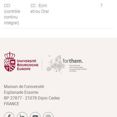
CCI
CC : Ecrit
7
(contrôle
et/ou Oral
continu
intégral)
Maison de l'université
Esplanade Erasme
BP 27877 - 21078 Dijon Cedex
FRANCE