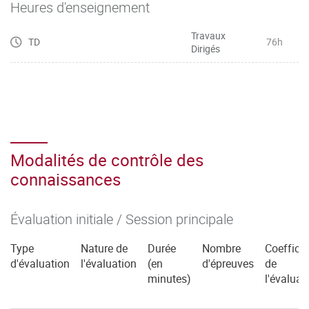
informationnels
Heures d'enseignement
Travaux
TD
76h
Dirigés
Modalités de contrôle des
connaissances
Évaluation initiale / Session principale
Type
Nature de
Durée
Nombre
Coefficie
d'évaluation
l'évaluation
(en
d'épreuves
de
minutes)
l'évaluat