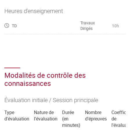
le parcours suivi et le degré de complexité des niveaux de
compétences ciblés, tout en s’appuyant sur l’ensemble des
Heures d'enseignement
mises
Travaux
en situation proposées dans le cadre des SAÉ de troisième
TD
10h
Dirigés
année.
Modalités de contrôle des
connaissances
Évaluation initiale / Session principale
Type
Nature de
Durée
Nombre
Coefficie
d'évaluation
l'évaluation
(en
d'épreuves
de
minutes)
l'évaluat