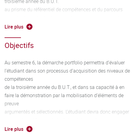
troisième année du B.U.T.
au prisme du référentiel de compétences et du parcours
suivi, tout en adoptant une posture propice à une analyse
distanciée
Lire plus
et intégrative de l’ensemble des SAÉ.
Objectifs
Au semestre 6, la démarche portfolio permettra d’évaluer
l’étudiant dans son processus d’acquisition des niveaux de
compétences
de la troisième année du B.U.T., et dans sa capacité à en
faire la démonstration par la mobilisation d’éléments de
preuve
argumentés et sélectionnés. L’étudiant devra donc engager
une posture réflexive et de distanciation critique en
cohérence avec
Lire plus