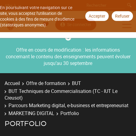
Aller à
En poursuivant votre navigation sur ce
site, vous acceptez l'utilisation de
Accepter
Refuser
cookies à des fins de mesure d'audience
Se connecter
(statistiques anonymes).
Offre en cours de modification : les informations
concernant le contenu des enseignements peuvent évoluer
jusqu’au 30 septembre
Accueil
Offre de formation
BUT
BUT Techniques de Commercialisation (TC - IUT Le
Creusot)
Parcours Marketing digital, e-business et entrepreneuriat
MARKETING DIGITAL
Portfolio
PORTFOLIO