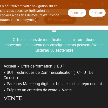
Aller à
En poursuivant votre navigation sur ce
site, vous acceptez l'utilisation de
Accepter
Refuser
cookies à des fins de mesure d'audience
Se connecter
(statistiques anonymes).
Offre en cours de modification : les informations
concernant le contenu des enseignements peuvent évoluer
jusqu’au 30 septembre
Accueil
Offre de formation
BUT
BUT Techniques de Commercialisation (TC - IUT Le
Creusot)
Parcours Marketing digital, e-business et entrepreneuriat
Préparer un entretien de vente
Vente
VENTE