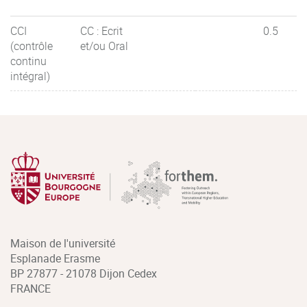
CCI
CC : Ecrit
0.5
(contrôle
et/ou Oral
continu
intégral)
Maison de l'université
Esplanade Erasme
BP 27877 - 21078 Dijon Cedex
FRANCE