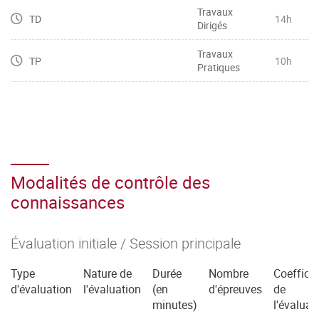
l’expression
Travaux
TD
14h
Dirigés
– Manier toutes sortes de chiffres (dates, horaires, prix,
etc.), lire des graphiques et décrire des tendances
Travaux
TP
10h
– Maîtriser le vocabulaire basique général de l’entreprise,
Pratiques
de la communication commerciale, et du marketing et le
restituer
dans une situation professionnelle spécifique
– Mobiliser les connecteurs logiques pour l’argumentation
Modalités de contrôle des
connaissances
Évaluation initiale / Session principale
Type
Nature de
Durée
Nombre
Coefficie
d'évaluation
l'évaluation
(en
d'épreuves
de
minutes)
l'évaluat