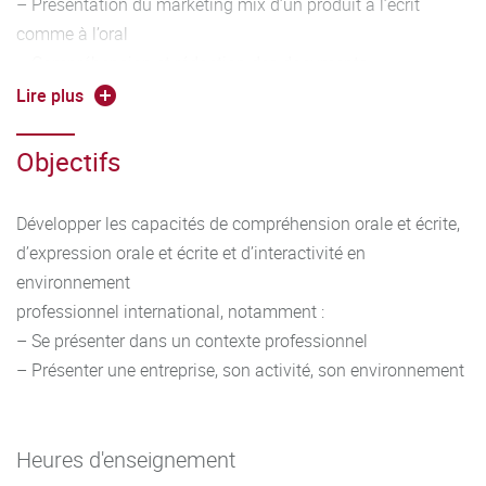
– Présentation du marketing mix d’un produit à l’écrit
comme à l’oral
– Compréhension et rédaction des documents
commerciaux simples, rédaction des mails, mailing
Lire plus
– Construction d’un argumentaire de vente et un plan de
découverte simple
Objectifs
– Production d’un support de communication commerciale
simple (brochure, courrier commercial simple...)
Développer les capacités de compréhension orale et écrite,
– Justification des choix, argumentation
d’expression orale et écrite et d’interactivité en
Outils linguistiques :
environnement
– Travailler entre autres les éléments suivants :
professionnel international, notamment :
conjugaison et emploi des temps adaptés à la situation,
– Se présenter dans un contexte professionnel
alphabet, vocabulaire
– Présenter une entreprise, son activité, son environnement
adapté en contexte, forme interrogative, formules de
politesse, possession, comparatifs, discours direct et
indirect
Heures d'enseignement
– Veiller à la qualité phonétique et idiomatique de