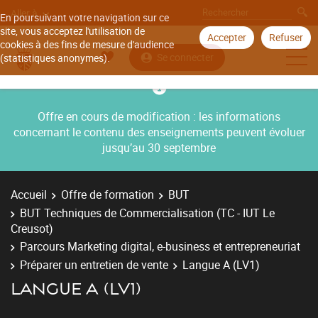
Aller à
En poursuivant votre navigation sur ce
site, vous acceptez l'utilisation de
Accepter
Refuser
cookies à des fins de mesure d'audience
Se connecter
(statistiques anonymes).
Offre en cours de modification : les informations
concernant le contenu des enseignements peuvent évoluer
jusqu’au 30 septembre
Accueil
Offre de formation
BUT
BUT Techniques de Commercialisation (TC - IUT Le
Creusot)
Parcours Marketing digital, e-business et entrepreneuriat
Préparer un entretien de vente
Langue A (LV1)
LANGUE A (LV1)