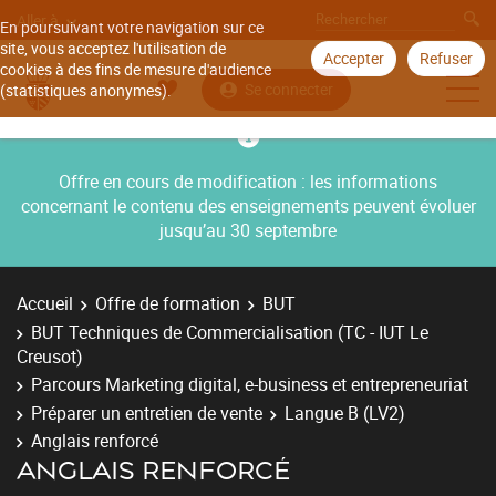
Aller à
En poursuivant votre navigation sur ce
site, vous acceptez l'utilisation de
Accepter
Refuser
cookies à des fins de mesure d'audience
Se connecter
(statistiques anonymes).
Offre en cours de modification : les informations
concernant le contenu des enseignements peuvent évoluer
jusqu’au 30 septembre
Accueil
Offre de formation
BUT
BUT Techniques de Commercialisation (TC - IUT Le
Creusot)
Parcours Marketing digital, e-business et entrepreneuriat
Préparer un entretien de vente
Langue B (LV2)
Anglais renforcé
ANGLAIS RENFORCÉ