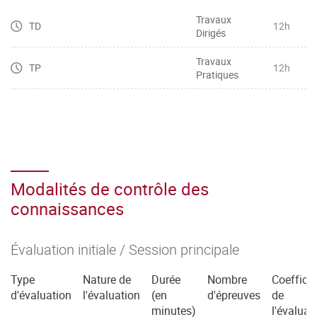
l’expression
Travaux
TD
12h
Dirigés
– Manier toutes sortes de chiffres (dates, horaires, prix,
etc.), lire des graphiques et décrire des tendances
Travaux
TP
12h
– Maîtriser le vocabulaire basique général de l’entreprise,
Pratiques
de la communication commerciale, et du marketing et le
restituer
dans une situation professionnelle spécifique
– Mobiliser les connecteurs logiques pour l’argumentation
Modalités de contrôle des
connaissances
Évaluation initiale / Session principale
Type
Nature de
Durée
Nombre
Coefficie
d'évaluation
l'évaluation
(en
d'épreuves
de
minutes)
l'évaluat