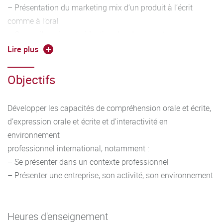
– Présentation du marketing mix d’un produit à l’écrit
comme à l’oral
– Compréhension et rédaction des documents
commerciaux simples, rédaction des mails, mailing
Lire plus
– Construction d’un argumentaire de vente et un plan de
découverte simple
Objectifs
– Production d’un support de communication commerciale
simple (brochure, courrier commercial simple...)
Développer les capacités de compréhension orale et écrite,
– Justification des choix, argumentation
d’expression orale et écrite et d’interactivité en
Outils linguistiques :
environnement
– Travailler entre autres les éléments suivants :
professionnel international, notamment :
conjugaison et emploi des temps adaptés à la situation,
– Se présenter dans un contexte professionnel
alphabet, vocabulaire
– Présenter une entreprise, son activité, son environnement
adapté en contexte, forme interrogative, formules de
politesse, possession, comparatifs, discours direct et
indirect
Heures d'enseignement
– Veiller à la qualité phonétique et idiomatique de