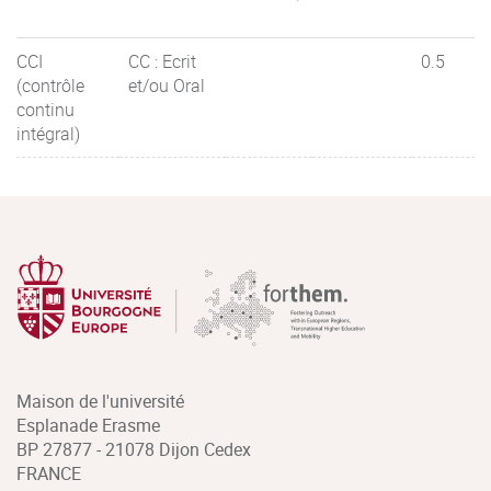
CCI
CC : Ecrit
0.5
(contrôle
et/ou Oral
continu
intégral)
Maison de l'université
Esplanade Erasme
BP 27877 - 21078 Dijon Cedex
FRANCE