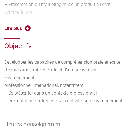
– Présentation du marketing mix d’un produit à l’écrit
comme à l’oral
– Compréhension et rédaction des documents
commerciaux simples, rédaction des mails, mailing
Lire plus
– Construction d’un argumentaire de vente et un plan de
découverte simple
Objectifs
– Production d’un support de communication commerciale
simple (brochure, courrier commercial simple...)
Développer les capacités de compréhension orale et écrite,
– Justification des choix, argumentation
d’expression orale et écrite et d’interactivité en
Outils linguistiques :
environnement
– Travailler entre autres les éléments suivants :
professionnel international, notamment :
conjugaison et emploi des temps adaptés à la situation,
– Se présenter dans un contexte professionnel
alphabet, vocabulaire
– Présenter une entreprise, son activité, son environnement
adapté en contexte, forme interrogative, formules de
politesse, possession, comparatifs, discours direct et
indirect
Heures d'enseignement
– Veiller à la qualité phonétique et idiomatique de