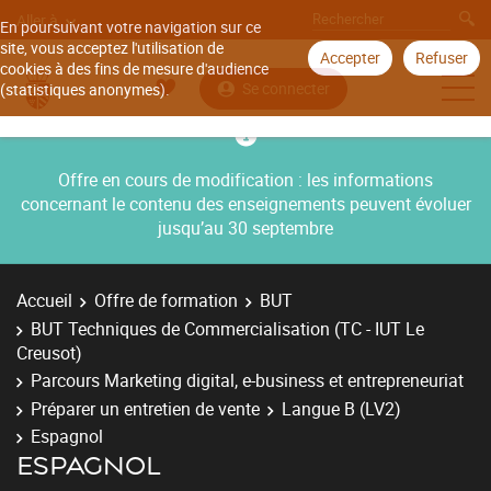
Aller à
En poursuivant votre navigation sur ce
site, vous acceptez l'utilisation de
Accepter
Refuser
cookies à des fins de mesure d'audience
Se connecter
(statistiques anonymes).
Offre en cours de modification : les informations
concernant le contenu des enseignements peuvent évoluer
jusqu’au 30 septembre
Accueil
Offre de formation
BUT
BUT Techniques de Commercialisation (TC - IUT Le
Creusot)
Parcours Marketing digital, e-business et entrepreneuriat
Préparer un entretien de vente
Langue B (LV2)
Espagnol
ESPAGNOL