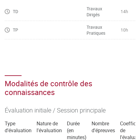
l’expression
Travaux
TD
14h
Dirigés
– Manier toutes sortes de chiffres (dates, horaires, prix,
etc.), lire des graphiques et décrire des tendances
Travaux
TP
10h
– Maîtriser le vocabulaire basique général de l’entreprise,
Pratiques
de la communication commerciale, et du marketing et le
restituer
dans une situation professionnelle spécifique
– Mobiliser les connecteurs logiques pour l’argumentation
Modalités de contrôle des
connaissances
Évaluation initiale / Session principale
Type
Nature de
Durée
Nombre
Coefficie
d'évaluation
l'évaluation
(en
d'épreuves
de
minutes)
l'évaluat