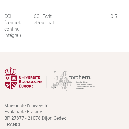
CCI
CC : Ecrit
0.5
(contrôle
et/ou Oral
continu
intégral)
Maison de l'université
Esplanade Erasme
BP 27877 - 21078 Dijon Cedex
FRANCE