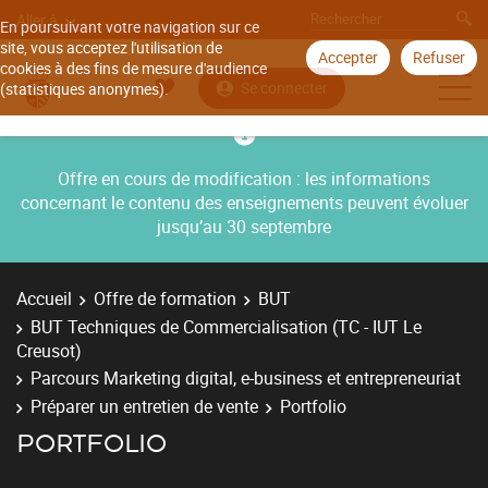
Aller à
En poursuivant votre navigation sur ce
site, vous acceptez l'utilisation de
Accepter
Refuser
cookies à des fins de mesure d'audience
Se connecter
(statistiques anonymes).
Offre en cours de modification : les informations
concernant le contenu des enseignements peuvent évoluer
jusqu’au 30 septembre
Accueil
Offre de formation
BUT
BUT Techniques de Commercialisation (TC - IUT Le
Creusot)
Parcours Marketing digital, e-business et entrepreneuriat
Préparer un entretien de vente
Portfolio
PORTFOLIO