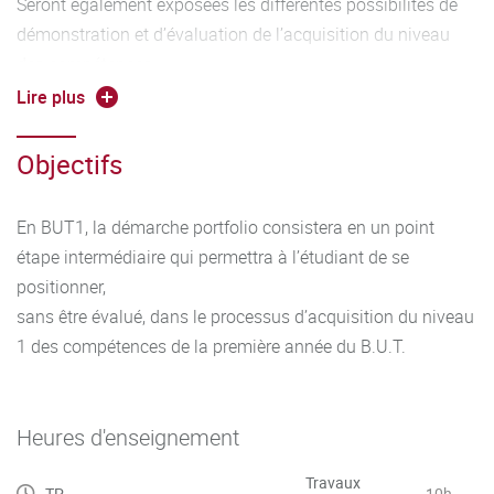
Seront également exposées les différentes possibilités de
démonstration et d’évaluation de l’acquisition du niveau
des compétences
ciblé en première année par la mobilisation notamment
Lire plus
d’éléments de preuve issus de toutes les SAÉ. L’enjeu est de
permettre à l’étudiant d’engager une démarche d’auto-
Objectifs
positionnement et d’auto-évaluation.
En BUT1, la démarche portfolio consistera en un point
étape intermédiaire qui permettra à l’étudiant de se
positionner,
sans être évalué, dans le processus d’acquisition du niveau
1 des compétences de la première année du B.U.T.
Heures d'enseignement
Travaux
TP
10h