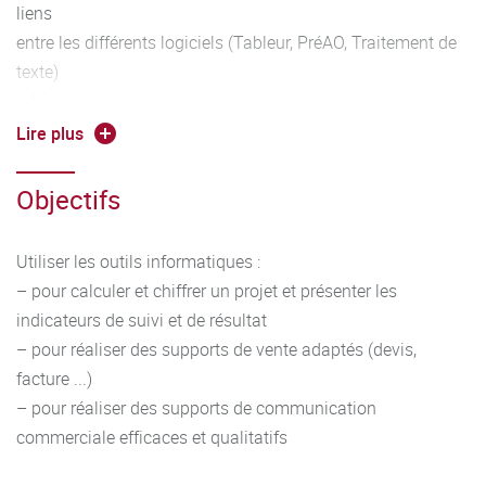
liens
entre les différents logiciels (Tableur, PréAO, Traitement de
texte)
– Montage vidéo simple
– Utilisation des réseaux sociaux, des sites internet :
Lire plus
principe et introduction aux bons usages, fonction de base,
prise en
Objectifs
main d’un CMS
Utiliser les outils informatiques :
– pour calculer et chiffrer un projet et présenter les
indicateurs de suivi et de résultat
– pour réaliser des supports de vente adaptés (devis,
facture ...)
– pour réaliser des supports de communication
commerciale efficaces et qualitatifs