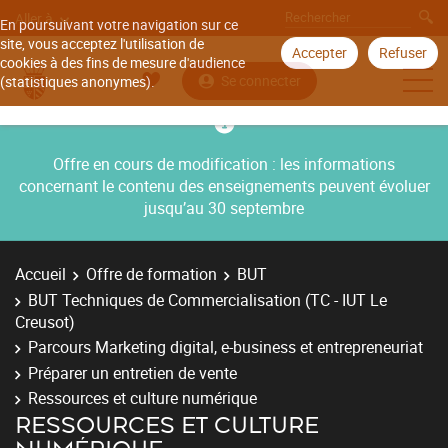
Aller à
En poursuivant votre navigation sur ce
site, vous acceptez l'utilisation de
Accepter
Refuser
cookies à des fins de mesure d'audience
Se connecter
(statistiques anonymes).
Offre en cours de modification : les informations
concernant le contenu des enseignements peuvent évoluer
jusqu’au 30 septembre
Accueil
Offre de formation
BUT
BUT Techniques de Commercialisation (TC - IUT Le
Creusot)
Parcours Marketing digital, e-business et entrepreneuriat
Préparer un entretien de vente
Ressources et culture numérique
RESSOURCES ET CULTURE