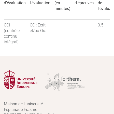
d'évaluation
l'évaluation
(en
d'épreuves
de
minutes)
l'évaluat
CCI
CC : Ecrit
0.5
(contrôle
et/ou Oral
continu
intégral)
Maison de l'université
Esplanade Erasme