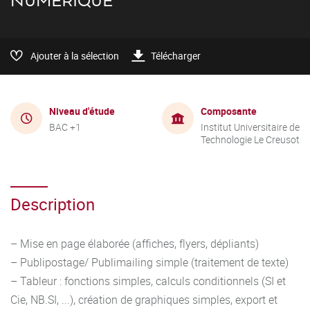
NUMÉRIQUE
Ajouter à la sélection
Télécharger
Niveau d'étude
Composante
BAC +1
Institut Universitaire de
Technologie Le Creusot
Description
– Mise en page élaborée (affiches, flyers, dépliants)
– Publipostage/ Publimailing simple (traitement de texte)
– Tableur : fonctions simples, calculs conditionnels (SI et
Cie, NB.SI, ...), création de graphiques simples, export et