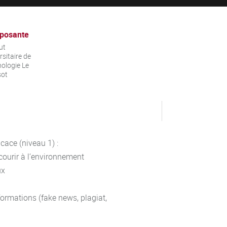
posante
ut
rsitaire de
ologie Le
sot
icace (niveau 1) :
ecourir à l’environnement
ux
nformations (fake news, plagiat,