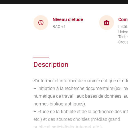
Niveau d'étude
Com
BAC +1
Instit
Unive
Techn
Creu
Description
S’informer et informer de manière critique et eff
– Initiation à la recherche documentaire (ex : r
numérique de travail, aux bases de données, a
normes bibliographiques).
– Etude de la fiabilité et de la pertinence des i
etc.) et des sources choisies (médias grand
public et spécialisés, internet, etc.)