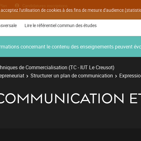
Plan
Candidatures inscriptions
 acceptez l'utilisation de cookies à des fins de mesure d'audience (statis
nsversale
Lire le référentiel commun des études
nformations concernant le contenu des enseignements peuvent év
hniques de Commercialisation (TC - IUT Le Creusot)
repreneuriat
Structurer un plan de communication
Expressio
 COMMUNICATION E