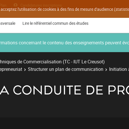
Plan
Candidatures inscriptions
 acceptez l'utilisation de cookies à des fins de mesure d'audience (statis
nsversale
Lire le référentiel commun des études
nformations concernant le contenu des enseignements peuvent év
hniques de Commercialisation (TC - IUT Le Creusot)
repreneuriat
Structurer un plan de communication
Initiation
 LA CONDUITE DE PR