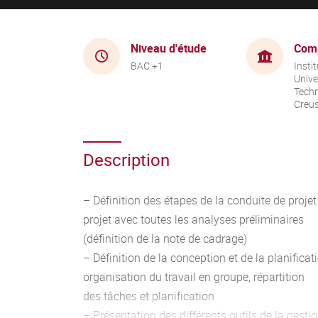
Niveau d'étude
Com
BAC +1
Instit
Unive
Techn
Creu
Description
– Définition des étapes de la conduite de proje
projet avec toutes les analyses préliminaires
(définition de la note de cadrage)
– Définition de la conception et de la planificati
organisation du travail en groupe, répartition
des tâches et planification
– Présentation des différents outils de la gestio