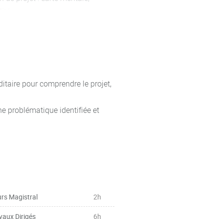
ités,
llaboratif, organisation de
taire pour comprendre le projet,
ne problématique identifiée et
rs Magistral
2h
vaux Dirigés
6h