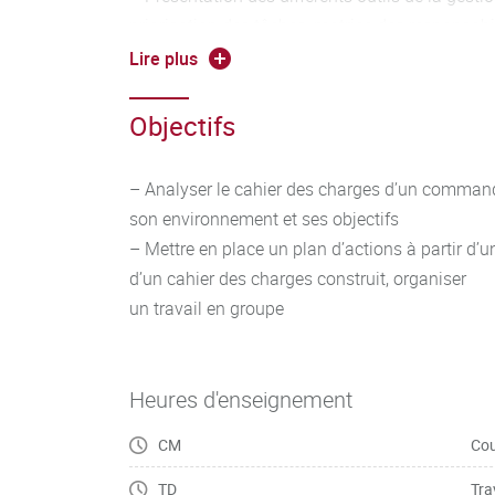
priorisation des tâches, matrice des responsabil
diagramme de planification, outils de travail co
Lire plus
réunions
Objectifs
– Analyser le cahier des charges d’un commandi
son environnement et ses objectifs
– Mettre en place un plan d’actions à partir d’u
d’un cahier des charges construit, organiser
un travail en groupe
Heures d'enseignement
CM
Cou
TD
Tra