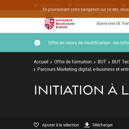
Bibliothèque
Etudiants internationaux
En poursuivant votre navigation sur ce site, vous
Suivre une UE Tra
Offre en cours de modification : les i
Accueil
Offre de formation
BUT
BUT Tec
Parcours Marketing digital, e-business et ent
INITIATION À
Ajouter à la sélection
Télécharger