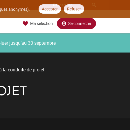
Accepter
Refuser
tiques anonymes).
Ma sélection
Se connecter
oluer jusqu’au 30 septembre
 à la conduite de projet
OJET