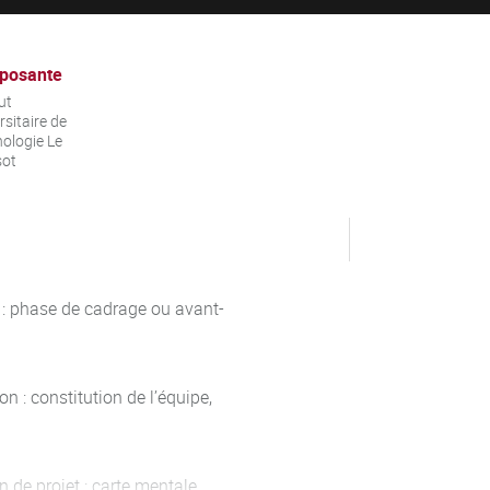
posante
ut
rsitaire de
ologie Le
sot
t : phase de cadrage ou avant-
on : constitution de l’équipe,
n de projet : carte mentale,