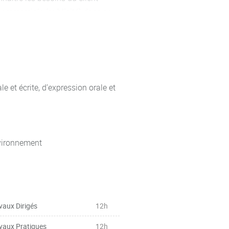
ommerciale (publicité) dans sa
 : conjugaison et emploi des
aire
es de politesse, possession,
 et écrite, d’expression orale et
 de l’expression
s, prix, etc.), lire des graphiques
nvironnement
’entreprise, de la communication
gumentation
vaux Dirigés
12h
vaux Pratiques
12h