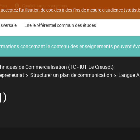
Plan
Candidatures inscriptions
 acceptez l'utilisation de cookies à des fins de mesure d'audience (statis
nsversale
Lire le référentiel commun des études
nformations concernant le contenu des enseignements peuvent év
hniques de Commercialisation (TC - IUT Le Creusot)
repreneuriat
Structurer un plan de communication
Langue A
)