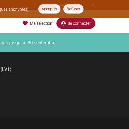
Accepter
Refuser
tiques anonymes).
Ma sélection
Se connecter
oluer jusqu’au 30 septembre
 (LV1)