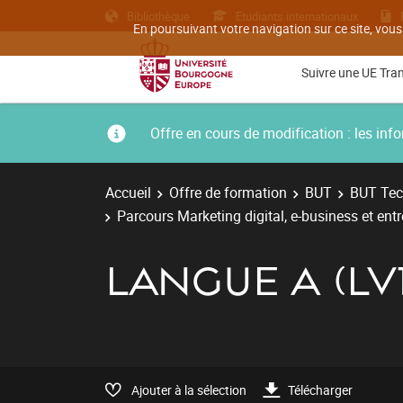
Bibliothèque
Etudiants internationaux
En poursuivant votre navigation sur ce site, vous
Suivre une UE Tra
Offre en cours de modification : les i
Accueil
Offre de formation
BUT
BUT Tec
Parcours Marketing digital, e-business et ent
LANGUE A (LV1
Ajouter à la sélection
Télécharger