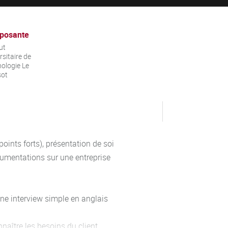
posante
ut
rsitaire de
ologie Le
sot
points forts), présentation de soi
cumentations sur une entreprise
ne interview simple en anglais
naître les besoins du client