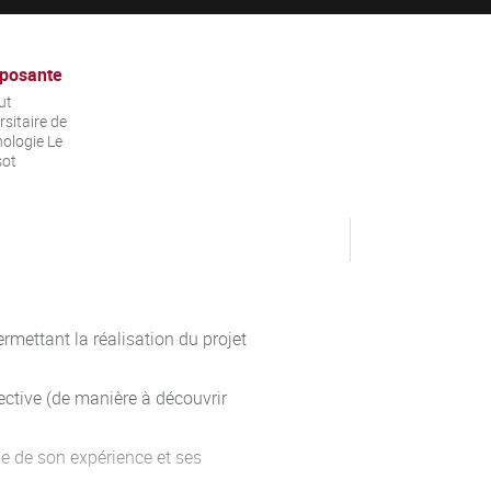
posante
ut
rsitaire de
ologie Le
sot
ermettant la réalisation du projet
ective (de manière à découvrir
ple de son expérience et ses