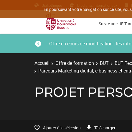
Bibliothèque
Etudiants internationaux
En poursuivant votre navigation sur ce site, vous
Suivre une UE Tra
Offre en cours de modification : les i
Accueil
Offre de formation
BUT
BUT Tec
Parcours Marketing digital, e-business et ent
PROJET PERS
Ajouter à la sélection
Télécharger