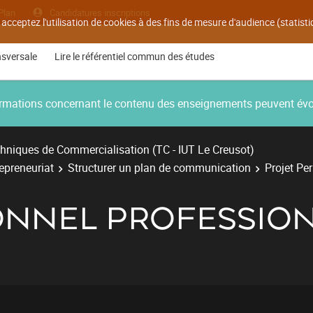
Plan
Candidatures inscriptions
 acceptez l'utilisation de cookies à des fins de mesure d'audience (statis
nsversale
Lire le référentiel commun des études
nformations concernant le contenu des enseignements peuvent év
hniques de Commercialisation (TC - IUT Le Creusot)
repreneuriat
Structurer un plan de communication
Projet Pe
ONNEL PROFESSIO