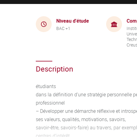
Niveau d'étude
Com
BAC +1
Instit
Unive
Techn
Creu
Description
étudiants
dans la définition d’une stratégie personnelle p
professionnel
– Développer une démarche réflexive et introsp
ses valeurs, qualités, motivations, savoirs,
savoir-être, savoirs-faire) au travers, par exem
centres d’intérêt