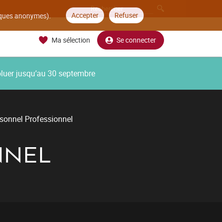
Accepter
Refuser
tiques anonymes).
Ma sélection
Se connecter
oluer jusqu’au 30 septembre
rsonnel Professionnel
NNEL