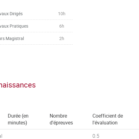
el
de soi
res d’entreprise
vaux Dirigés
10h
t Europe pour s’ouvrir à la
vaux Pratiques
6h
tion
rs Magistral
2h
r les réseaux et sensibiliser à
 son parcours à l’international
nnaissances
Durée (en
Nombre
Coefficient de
minutes)
d'épreuves
l'évaluation
al
0.5