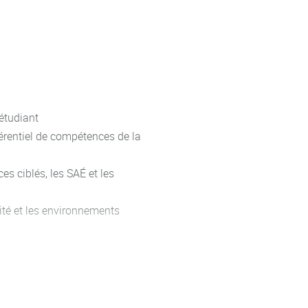
ve en termes d’avenir, souhait,
roger et analyser son expérience)
– identifier les blocs de
’étudiant
érentiel de compétences de la
c la réalité du terrain
pécialité
es ciblés, les SAÉ et les
type 2)
lité et les environnements
ssociation article 1, etc.)
 du territoire, les bassins
pécialité lorsque ces parcours
n, en analyser les principales
ans le cadre d’une recherche de