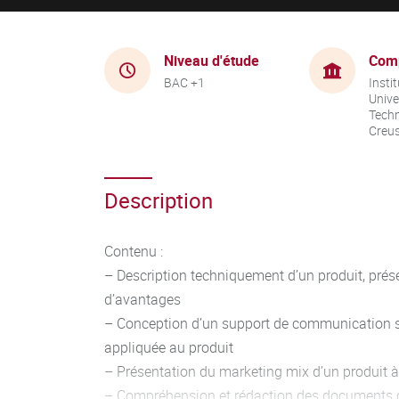
Niveau d'étude
Com
BAC +1
Instit
Unive
Techn
Creu
Description
Contenu :
– Description techniquement d’un produit, prés
d’avantages
– Conception d’un support de communication si
appliquée au produit
– Présentation du marketing mix d’un produit à 
– Compréhension et rédaction des documents 