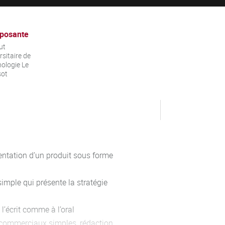
posante
ut
rsitaire de
ologie Le
sot
entation d’un produit sous forme
mple qui présente la stratégie
l’écrit comme à l’oral
commerciaux simples, rédaction