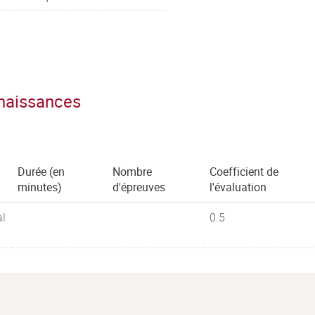
gumentation
nnaissances
Durée (en
Nombre
Coefficient de
minutes)
d'épreuves
l'évaluation
al
0.5