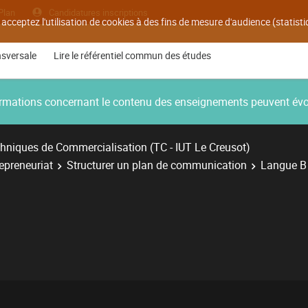
Plan
Candidatures inscriptions
 acceptez l'utilisation de cookies à des fins de mesure d'audience (statis
nsversale
Lire le référentiel commun des études
nformations concernant le contenu des enseignements peuvent év
hniques de Commercialisation (TC - IUT Le Creusot)
repreneuriat
Structurer un plan de communication
Langue B