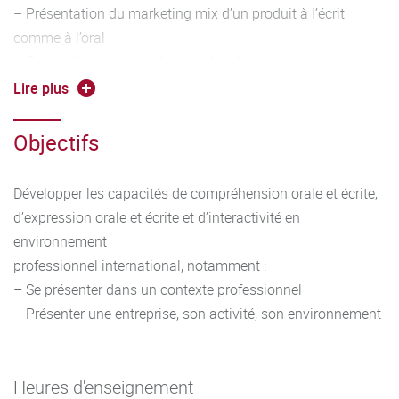
– Présentation du marketing mix d’un produit à l’écrit
comme à l’oral
– Compréhension et rédaction des documents
commerciaux simples, rédaction des mails, mailing
Lire plus
– Construction d’un argumentaire de vente et un plan de
découverte simple
Objectifs
– Production d’un support de communication commerciale
simple (brochure, courrier commercial simple...)
Développer les capacités de compréhension orale et écrite,
– Justification des choix, argumentation
d’expression orale et écrite et d’interactivité en
Outils linguistiques :
environnement
– Travailler entre autres les éléments suivants :
professionnel international, notamment :
conjugaison et emploi des temps adaptés à la situation,
– Se présenter dans un contexte professionnel
alphabet, vocabulaire
– Présenter une entreprise, son activité, son environnement
adapté en contexte, forme interrogative, formules de
politesse, possession, comparatifs, discours direct et
indirect
Heures d'enseignement
– Veiller à la qualité phonétique et idiomatique de