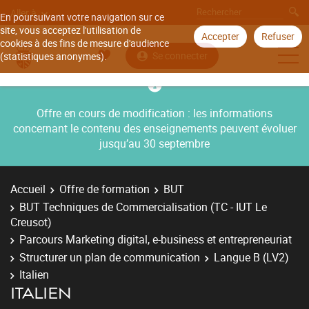
Aller à
En poursuivant votre navigation sur ce
site, vous acceptez l'utilisation de
Accepter
Refuser
cookies à des fins de mesure d'audience
Se connecter
(statistiques anonymes).
Offre en cours de modification : les informations
concernant le contenu des enseignements peuvent évoluer
jusqu’au 30 septembre
Accueil
Offre de formation
BUT
BUT Techniques de Commercialisation (TC - IUT Le
Creusot)
Parcours Marketing digital, e-business et entrepreneuriat
Structurer un plan de communication
Langue B (LV2)
Italien
ITALIEN