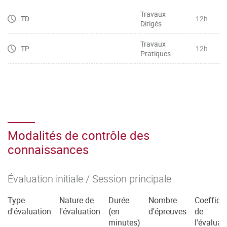
l’expression
Travaux
TD
12h
Dirigés
– Manier toutes sortes de chiffres (dates, horaires, prix,
etc.), lire des graphiques et décrire des tendances
Travaux
TP
12h
– Maîtriser le vocabulaire basique général de l’entreprise,
Pratiques
de la communication commerciale, et du marketing et le
restituer
dans une situation professionnelle spécifique
– Mobiliser les connecteurs logiques pour l’argumentation
Modalités de contrôle des
connaissances
Évaluation initiale / Session principale
Type
Nature de
Durée
Nombre
Coefficie
d'évaluation
l'évaluation
(en
d'épreuves
de
minutes)
l'évaluat