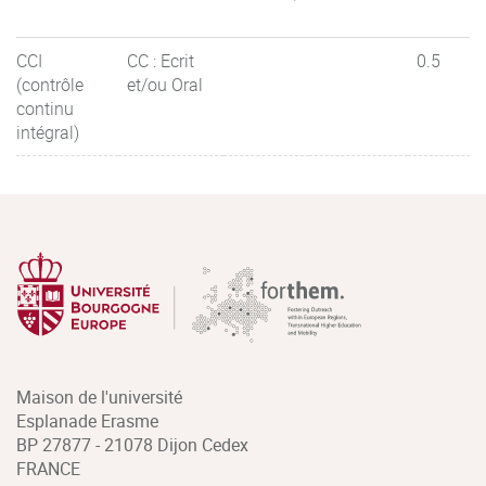
CCI
CC : Ecrit
0.5
(contrôle
et/ou Oral
continu
intégral)
Maison de l'université
Esplanade Erasme
BP 27877 - 21078 Dijon Cedex
FRANCE