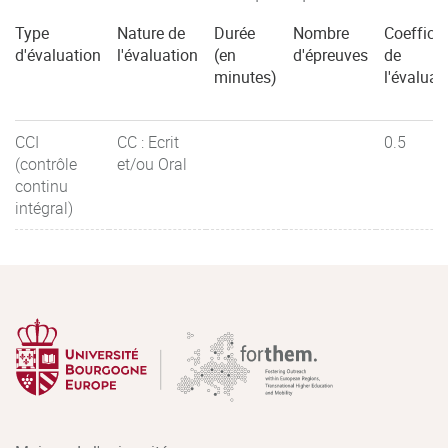
Type
Nature de
Durée
Nombre
Coefficie
d'évaluation
l'évaluation
(en
d'épreuves
de
minutes)
l'évaluat
CCI
CC : Ecrit
0.5
(contrôle
et/ou Oral
continu
intégral)