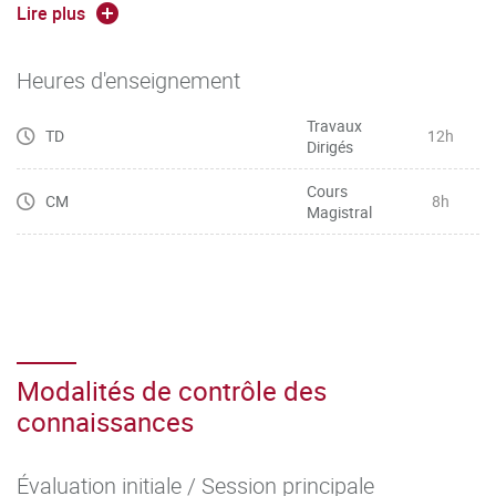
informer les consommateurs en respectant les obligations
Lire plus
légales
– Concevoir une offre cohérente qui respecte les principes
Heures d'enseignement
juridiques
Travaux
TD
12h
Dirigés
Cours
CM
8h
Magistral
Modalités de contrôle des
connaissances
Évaluation initiale / Session principale