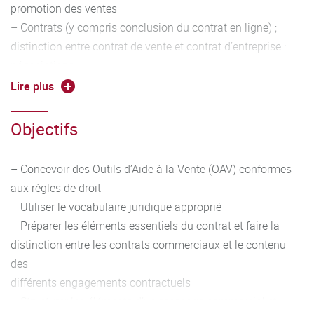
promotion des ventes
– Contrats (y compris conclusion du contrat en ligne) ;
distinction entre contrat de vente et contrat d’entreprise :
négociations
pré-contractuelles, obligations contractuelles, CGV, clauses
Lire plus
abusives
– Éléments de la propriété intellectuelle (marque, logo)
Objectifs
– Concevoir des Outils d’Aide à la Vente (OAV) conformes
aux règles de droit
– Utiliser le vocabulaire juridique approprié
– Préparer les éléments essentiels du contrat et faire la
distinction entre les contrats commerciaux et le contenu
des
différents engagements contractuels
– Structurer les éléments d’un message commercial et