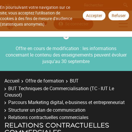
Aller à
En poursuivant votre navigation sur ce
site, vous acceptez l'utilisation de
Accepter
Refuser
cookies à des fins de mesure d'audience
Se connecter
(statistiques anonymes).
Offre en cours de modification : les informations
concernant le contenu des enseignements peuvent évoluer
jusqu’au 30 septembre
Accueil
Offre de formation
BUT
BUT Techniques de Commercialisation (TC - IUT Le
Creusot)
Parcours Marketing digital, e-business et entrepreneuriat
Structurer un plan de communication
Relations contractuelles commerciales
RELATIONS CONTRACTUELLES