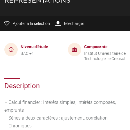
REPRÉSENTATIONS
Ajouter à la sélection
Télécharger
Niveau d'étude
Composante
BAC +1
Institut Universitaire de
Technologie Le Creusot
Description
– Calcul financier : intérêts simples, intérêts composés,
emprunts
– Séries à deux caractères : ajustement, corrélation
– Chroniques