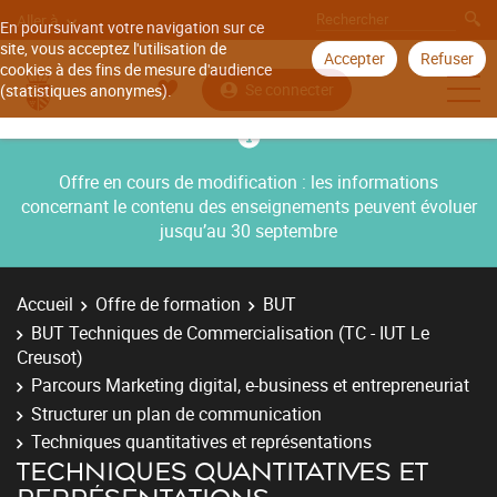
Aller à
En poursuivant votre navigation sur ce
site, vous acceptez l'utilisation de
Accepter
Refuser
cookies à des fins de mesure d'audience
Se connecter
(statistiques anonymes).
Offre en cours de modification : les informations
concernant le contenu des enseignements peuvent évoluer
jusqu’au 30 septembre
Accueil
Offre de formation
BUT
BUT Techniques de Commercialisation (TC - IUT Le
Creusot)
Parcours Marketing digital, e-business et entrepreneuriat
Structurer un plan de communication
Techniques quantitatives et représentations
TECHNIQUES QUANTITATIVES ET