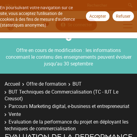
Aller à
En poursuivant votre navigation sur ce
site, vous acceptez l'utilisation de
Accepter
Refuser
cookies à des fins de mesure d'audience
Se connecter
(statistiques anonymes).
Offre en cours de modification : les informations
concernant le contenu des enseignements peuvent évoluer
jusqu’au 30 septembre
Accueil
Offre de formation
BUT
BUT Techniques de Commercialisation (TC - IUT Le
Creusot)
Parcours Marketing digital, e-business et entrepreneuriat
Vente
Evaluation de la performance du projet en déployant les
techniques de commercialisation
EVALUATION DE LA PERFORMANCE