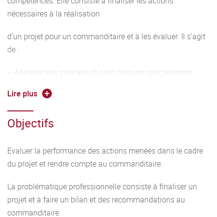
compétences. Elle consiste à finaliser les actions
nécessaires à la réalisation
d’un projet pour un commanditaire et à les évaluer. Il s’agit
de :
– Analyser des indicateurs pour mesurer concrètement
l’efficacité et l’avancement du projet
Lire plus
– Identifier les sources d’erreurs et proposer des actions
Objectifs
correctives
– Evaluer la qualité et la pertinence des solutions mises en
Evaluer la performance des actions menées dans le cadre
place
du projet et rendre compte au commanditaire.
– Evaluer le respect des contraintes de temps, de budget et
La problématique professionnelle consiste à finaliser un
des éléments du cahier des charges
projet et à faire un bilan et des recommandations au
commanditaire.
– Vérifier l’adéquation entre les actions menées et les