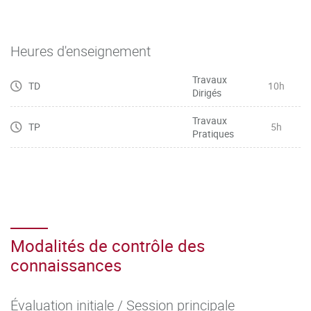
besoins initiaux du commanditaire
Heures d'enseignement
Travaux
TD
10h
Dirigés
Travaux
TP
5h
Pratiques
Modalités de contrôle des
connaissances
Évaluation initiale / Session principale