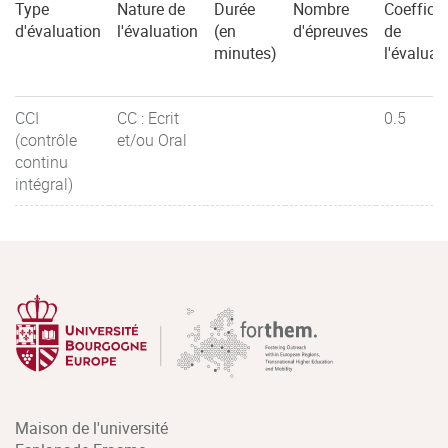
Type
Nature de
Durée
Nombre
Coefficie
d'évaluation
l'évaluation
(en
d'épreuves
de
minutes)
l'évaluat
CCI
CC : Ecrit
0.5
(contrôle
et/ou Oral
continu
intégral)
Maison de l'université