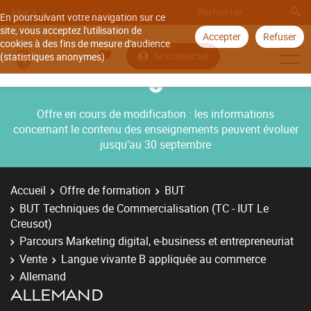
Aller à
En poursuivant votre navigation sur ce
site, vous acceptez l'utilisation de
Accepter
Refuser
cookies à des fins de mesure d'audience
Se connecter
(statistiques anonymes).
Offre en cours de modification : les informations
concernant le contenu des enseignements peuvent évoluer
jusqu’au 30 septembre
Accueil
Offre de formation
BUT
BUT Techniques de Commercialisation (TC - IUT Le
Creusot)
Parcours Marketing digital, e-business et entrepreneuriat
Vente
Langue vivante B appliquée au commerce
Allemand
ALLEMAND