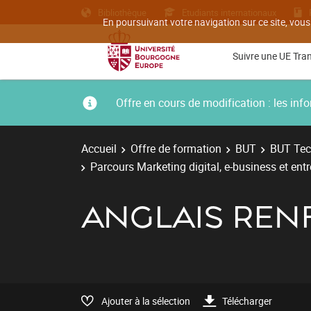
Bibliothèque
Etudiants internationaux
En poursuivant votre navigation sur ce site, vous
Suivre une UE Tra
Offre en cours de modification : les i
Accueil
Offre de formation
BUT
BUT Tec
Parcours Marketing digital, e-business et ent
ANGLAIS REN
Ajouter à la sélection
Télécharger