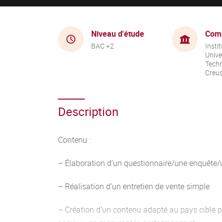
Niveau d'étude
Com
BAC +2
Instit
Unive
Techn
Creu
Description
Contenu :
– Élaboration d’un questionnaire/une enquête/
– Réalisation d’un entretien de vente simple
– Création d’un contenu adapté au pays cible p