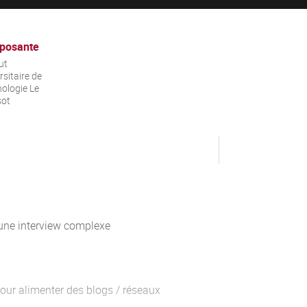
posante
ut
rsitaire de
ologie Le
sot
une interview complexe
our alimenter des blogs / réseaux