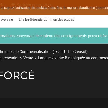
Plan
Candidatures inscriptions
 acceptez l'utilisation de cookies à des fins de mesure d'audience (statis
nsversale
Lire le référentiel commun des études
nformations concernant le contenu des enseignements peuvent év
hniques de Commercialisation (TC - IUT Le Creusot)
repreneuriat
Vente
Langue vivante B appliquée au commerc
FORCÉ