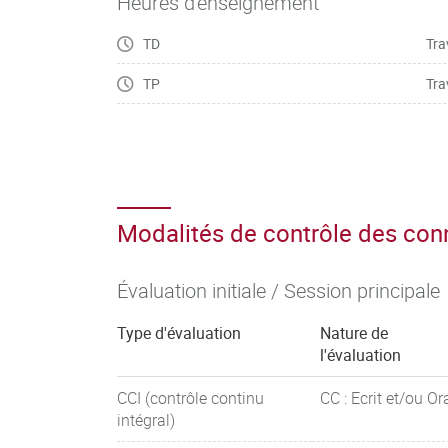
Heures d'enseignement
– Maîtriser le vocabulaire général de l’entrepris
TD
Tra
communication commerciale et le restituer
TP
Tra
dans une situation professionnelle
Modalités de contrôle des co
Évaluation initiale / Session principale
Type d'évaluation
Nature de
l'évaluation
CCI (contrôle continu
CC : Ecrit et/ou Or
intégral)