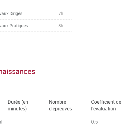
e, du marketing, de la vente, de la
vaux Dirigés
7h
vaux Pratiques
8h
nnaissances
Durée (en
Nombre
Coefficient de
minutes)
d'épreuves
l'évaluation
al
0.5