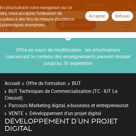
Aller à
En poursuivant votre navigation sur ce
site, vous acceptez l'utilisation de
Accepter
Refuser
cookies à des fins de mesure d'audience
Se connecter
(statistiques anonymes).
Offre en cours de modification : les informations
concernant le contenu des enseignements peuvent évoluer
jusqu’au 30 septembre
Accueil
Offre de formation
BUT
BUT Techniques de Commercialisation (TC - IUT Le
Creusot)
Parcours Marketing digital, e-business et entrepreneuriat
VENTE
Développement d'un projet digital
DÉVELOPPEMENT D'UN PROJET
DIGITAL