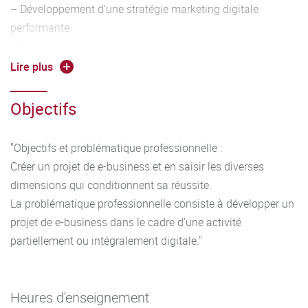
– Développement d’une stratégie marketing digitale
performante
– Elaboration d’un cahier des charges fonctionnel puis
technique
Lire plus
– Optimisation de la relation client digitalisée
– Gestion performante des flux physiques et/ou
Objectifs
informationnels
Cette SAÉ peut être menée dans le cadre d’une création
"Objectifs et problématique professionnelle :
digitale complète."
Créer un projet de e-business et en saisir les diverses
dimensions qui conditionnent sa réussite.
La problématique professionnelle consiste à développer un
projet de e-business dans le cadre d’une activité
partiellement ou intégralement digitale."
Heures d'enseignement