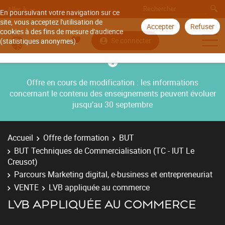
Aller à
En poursuivant votre navigation sur ce
site, vous acceptez l'utilisation de
Accepter
Refuser
cookies à des fins de mesure d'audience
Se connecter
(statistiques anonymes).
Offre en cours de modification : les informations
concernant le contenu des enseignements peuvent évoluer
jusqu’au 30 septembre
Accueil
Offre de formation
BUT
BUT Techniques de Commercialisation (TC - IUT Le
Creusot)
Parcours Marketing digital, e-business et entrepreneuriat
VENTE
LVB appliquée au commerce
LVB APPLIQUÉE AU COMMERCE