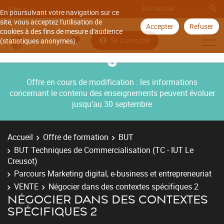
Aller à
En poursuivant votre navigation sur ce
site, vous acceptez l'utilisation de
Accepter
Refuser
cookies à des fins de mesure d'audience
Se connecter
(statistiques anonymes).
Offre en cours de modification : les informations
concernant le contenu des enseignements peuvent évoluer
jusqu’au 30 septembre
Accueil
Offre de formation
BUT
BUT Techniques de Commercialisation (TC - IUT Le
Creusot)
Parcours Marketing digital, e-business et entrepreneuriat
VENTE
Négocier dans des contextes spécifiques 2
NÉGOCIER DANS DES CONTEXTES
SPÉCIFIQUES 2