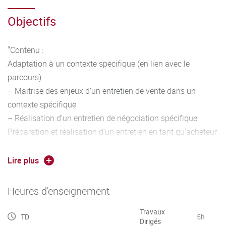
Objectifs
"Contenu :
Adaptation à un contexte spécifique (en lien avec le
parcours)
– Maitrise des enjeux d’un entretien de vente dans un
contexte spécifique
– Réalisation d’un entretien de négociation spécifique
Préparation et réalisation d’un entretien en tant qu’acheteur
(en lien avec le parcours)
– Identification des techniques d’un acheteur professionnel
Lire plus
– Réalisation d’un entretien d’achat Mise en œuvre de la
négociation
Heures d'enseignement
– Jeux de rôle dans le contexte spécifique"
Travaux
TD
5h
Dirigés