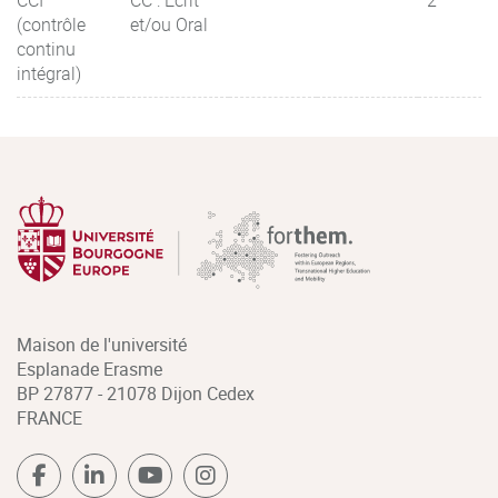
CCI
CC : Ecrit
2
(contrôle
et/ou Oral
continu
intégral)
Maison de l'université
Esplanade Erasme
BP 27877 - 21078 Dijon Cedex
FRANCE