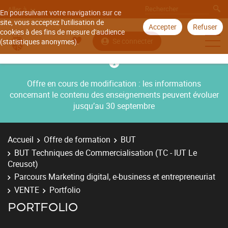
Aller à
En poursuivant votre navigation sur ce
site, vous acceptez l'utilisation de
Accepter
Refuser
cookies à des fins de mesure d'audience
Se connecter
(statistiques anonymes).
Offre en cours de modification : les informations
concernant le contenu des enseignements peuvent évoluer
jusqu’au 30 septembre
Accueil
Offre de formation
BUT
BUT Techniques de Commercialisation (TC - IUT Le
Creusot)
Parcours Marketing digital, e-business et entrepreneuriat
VENTE
Portfolio
PORTFOLIO