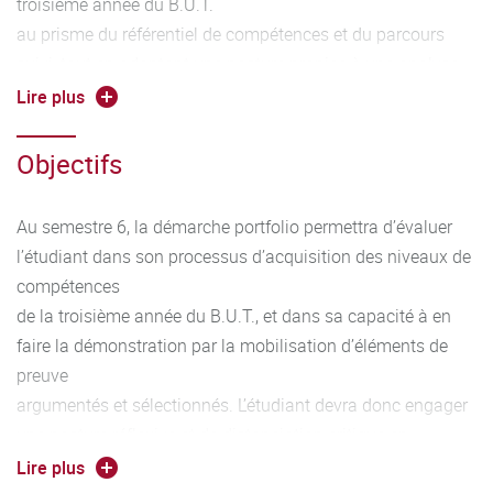
troisième année du B.U.T.
au prisme du référentiel de compétences et du parcours
suivi, tout en adoptant une posture propice à une analyse
distanciée
Lire plus
et intégrative de l’ensemble des SAÉ.
Objectifs
Au semestre 6, la démarche portfolio permettra d’évaluer
l’étudiant dans son processus d’acquisition des niveaux de
compétences
de la troisième année du B.U.T., et dans sa capacité à en
faire la démonstration par la mobilisation d’éléments de
preuve
argumentés et sélectionnés. L’étudiant devra donc engager
une posture réflexive et de distanciation critique en
cohérence avec
Lire plus