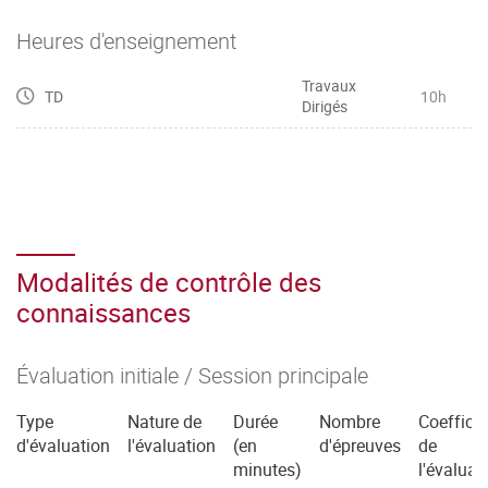
le parcours suivi et le degré de complexité des niveaux de
compétences ciblés, tout en s’appuyant sur l’ensemble des
Heures d'enseignement
mises
Travaux
en situation proposées dans le cadre des SAÉ de troisième
TD
10h
Dirigés
année.
Modalités de contrôle des
connaissances
Évaluation initiale / Session principale
Type
Nature de
Durée
Nombre
Coefficie
d'évaluation
l'évaluation
(en
d'épreuves
de
minutes)
l'évaluat