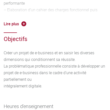
performante
– Elaboration d’un cahier des charges fonctionnel puis
technique
– Optimisation de la relation client digitalisée
Lire plus
– Gestion performante des flux physiques et/ou
informationnels
Objectifs
Créer un projet de e-business et en saisir les diverses
dimensions qui conditionnent sa réussite.
La problématique professionnelle consiste à développer un
projet de e-business dans le cadre d’une activité
partiellement ou
intégralement digitale.
Heures d'enseignement