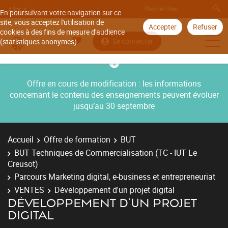
Aller à
En poursuivant votre navigation sur ce
site, vous acceptez l'utilisation de
Accepter
Refuser
cookies à des fins de mesure d'audience
Se connecter
(statistiques anonymes).
Offre en cours de modification : les informations
concernant le contenu des enseignements peuvent évoluer
jusqu’au 30 septembre
Accueil
Offre de formation
BUT
BUT Techniques de Commercialisation (TC - IUT Le
Creusot)
Parcours Marketing digital, e-business et entrepreneuriat
VENTES
Développement d'un projet digital
DÉVELOPPEMENT D'UN PROJET
DIGITAL