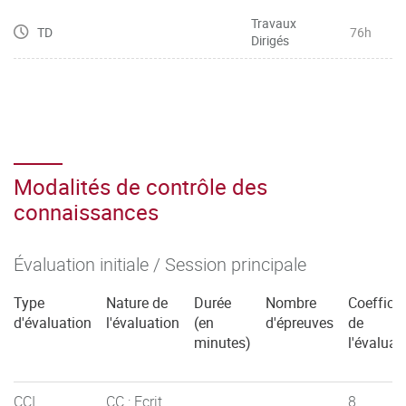
Travaux
TD
76h
Dirigés
Modalités de contrôle des
connaissances
Évaluation initiale / Session principale
Type
Nature de
Durée
Nombre
Coefficie
d'évaluation
l'évaluation
(en
d'épreuves
de
minutes)
l'évaluat
CCI
CC : Ecrit
8