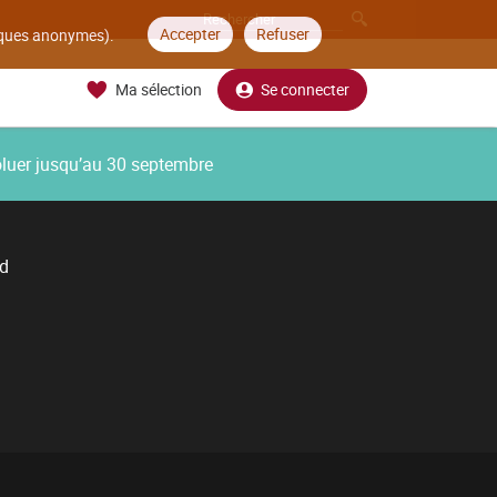
Accepter
Refuser
tiques anonymes).
Ma sélection
Se connecter
oluer jusqu’au 30 septembre
d