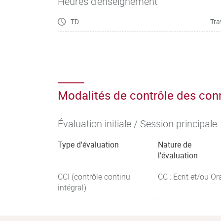
Heures d'enseignement
discours direct et indirect, syntaxe
TD
Tra
– Veiller à la qualité phonétique et idiomatique
– Manier toutes sortes de chiffres (dates, horaire
et décrire des tendances
– Maîtriser le vocabulaire technique général des
situation professionnelle spécifique
– Argumenter et défendre son opinion / ses cho
Modalités de contrôle des co
Évaluation initiale / Session principale
Type d'évaluation
Nature de
l'évaluation
CCI (contrôle continu
CC : Ecrit et/ou Or
intégral)