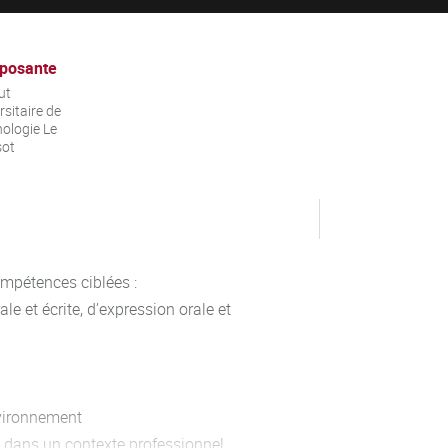
posante
ut
rsitaire de
ologie Le
sot
mpétences ciblées :
e et écrite, d’expression orale et
nvironnement
e dans un contexte professionnel