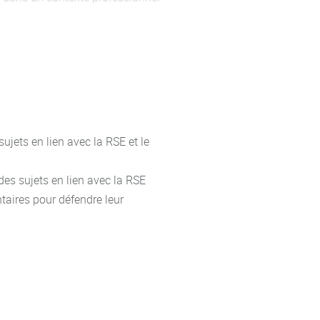
tant les registres de langue à la
ujets en lien avec la RSE et le
des sujets en lien avec la RSE
taires pour défendre leur
 : conjugaison et emploi des
té
olitesse, possession, comparatifs,