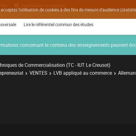
Plan
Candidatures inscriptions
 acceptez l'utilisation de cookies à des fins de mesure d'audience (statis
nsversale
Lire le référentiel commun des études
nformations concernant le contenu des enseignements peuvent év
hniques de Commercialisation (TC - IUT Le Creusot)
repreneuriat
VENTES
LVB appliqué au commerce
Alleman