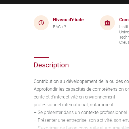
Niveau d'étude
Com
BAC +3
Instit
Unive
Techn
Creu
Description
Contribution au développement de la ou des co
Approfondir les capacités de compréhension oral
écrite et d’interactivité en environnement
professionnel international, notamment :
– Se présenter dans un contexte professionnel
– Présenter une entreprise, son activité, son e
– S’exprimer de façon construite et argumenté