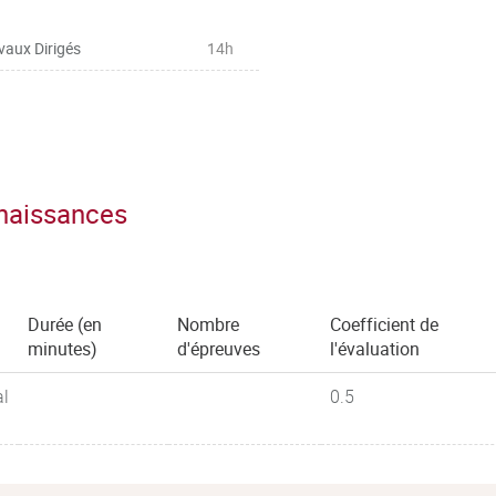
vaux Dirigés
14h
 de l’expression
s, prix, etc.), lire des graphiques
 affaires et le restituer dans une
ix
nnaissances
Durée (en
Nombre
Coefficient de
minutes)
d'épreuves
l'évaluation
al
0.5