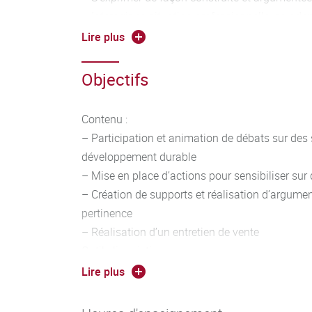
– Interagir en situation professionnelle, en adap
situation.
Lire plus
Objectifs
Contenu :
– Participation et animation de débats sur des s
développement durable
– Mise en place d’actions pour sensibiliser sur 
– Création de supports et réalisation d’argumen
pertinence
– Réalisation d’un entretien de vente
Outils linguistiques :
– Travailler entre autres les éléments suivants
Lire plus
temps adaptés à la situation, vocabulaire adap
en contexte, forme interrogative, formules de p