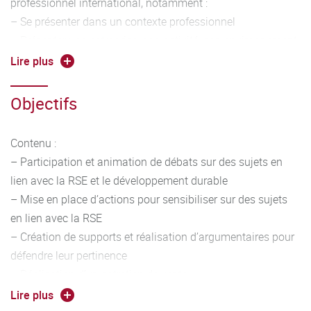
professionnel international, notamment :
– Se présenter dans un contexte professionnel
– Présenter une entreprise, son activité, son environnement
– S’exprimer de façon construite et argumentée dans un
Lire plus
contexte professionnel
– Interagir en situation professionnelle, en adaptant les
Objectifs
registres de langue à la situation.
Contenu :
– Participation et animation de débats sur des sujets en
lien avec la RSE et le développement durable
– Mise en place d’actions pour sensibiliser sur des sujets
en lien avec la RSE
– Création de supports et réalisation d’argumentaires pour
défendre leur pertinence
– Réalisation d’un entretien de vente
Outils linguistiques :
Lire plus