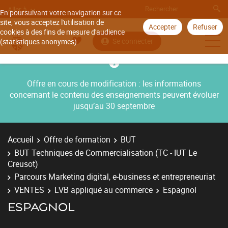
Aller à
En poursuivant votre navigation sur ce
site, vous acceptez l'utilisation de
Accepter
Refuser
cookies à des fins de mesure d'audience
Se connecter
(statistiques anonymes).
Offre en cours de modification : les informations
concernant le contenu des enseignements peuvent évoluer
jusqu’au 30 septembre
Accueil
Offre de formation
BUT
BUT Techniques de Commercialisation (TC - IUT Le
Creusot)
Parcours Marketing digital, e-business et entrepreneuriat
VENTES
LVB appliqué au commerce
Espagnol
ESPAGNOL