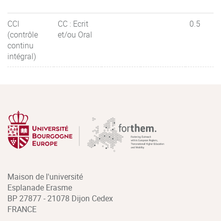
CCI
CC : Ecrit
0.5
(contrôle
et/ou Oral
continu
intégral)
Maison de l'université
Esplanade Erasme
BP 27877 - 21078 Dijon Cedex
FRANCE