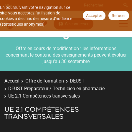
Aller à
En poursuivant votre navigation sur ce
site, vous acceptez l'utilisation de
Accepter
Refuser
cookies à des fins de mesure d'audience
Se connecter
(statistiques anonymes).
Offre en cours de modification : les informations
concernant le contenu des enseignements peuvent évoluer
jusqu’au 30 septembre
Accueil
Offre de formation
DEUST
DEUST Préparateur / Technicien en pharmacie
UE 2.1 Compétences transversales
UE 2.1 COMPÉTENCES
TRANSVERSALES