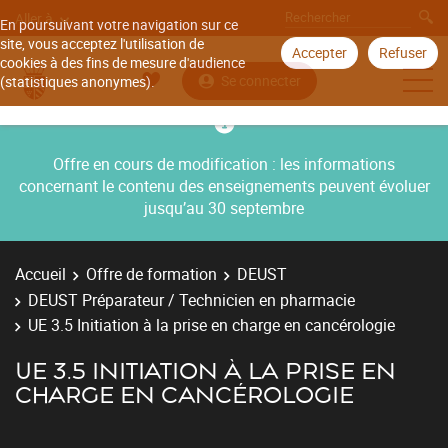
Aller à
En poursuivant votre navigation sur ce
site, vous acceptez l'utilisation de
Accepter
Refuser
cookies à des fins de mesure d'audience
Se connecter
(statistiques anonymes).
Offre en cours de modification : les informations
concernant le contenu des enseignements peuvent évoluer
jusqu’au 30 septembre
Accueil
Offre de formation
DEUST
DEUST Préparateur / Technicien en pharmacie
UE 3.5 Initiation à la prise en charge en cancérologie
UE 3.5 INITIATION À LA PRISE EN
CHARGE EN CANCÉROLOGIE