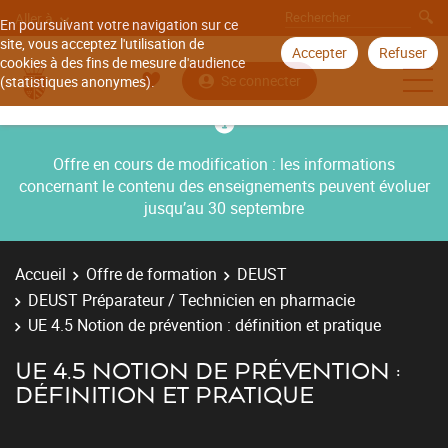
Aller à
En poursuivant votre navigation sur ce
site, vous acceptez l'utilisation de
Accepter
Refuser
cookies à des fins de mesure d'audience
Se connecter
(statistiques anonymes).
Offre en cours de modification : les informations
concernant le contenu des enseignements peuvent évoluer
jusqu’au 30 septembre
Accueil
Offre de formation
DEUST
DEUST Préparateur / Technicien en pharmacie
UE 4.5 Notion de prévention : définition et pratique
UE 4.5 NOTION DE PRÉVENTION :
DÉFINITION ET PRATIQUE