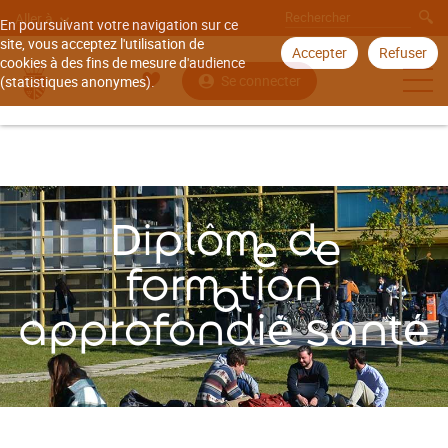
Aller à
En poursuivant votre navigation sur ce
site, vous acceptez l'utilisation de
Accepter
Refuser
cookies à des fins de mesure d'audience
Se connecter
(statistiques anonymes).
Accueil
Offre de formation
Diplôme de formation approfondie santé
Diplôme de
formation
approfondie santé