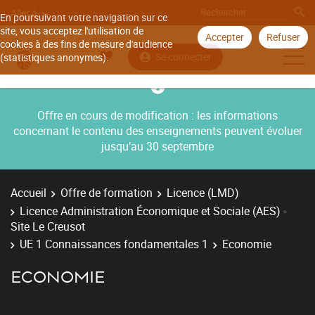
Aller à
En poursuivant votre navigation sur ce
site, vous acceptez l'utilisation de
Accepter
Refuser
cookies à des fins de mesure d'audience
Se connecter
(statistiques anonymes).
Offre en cours de modification : les informations
concernant le contenu des enseignements peuvent évoluer
jusqu’au 30 septembre
Accueil
Offre de formation
Licence (LMD)
Licence Administration Économique et Sociale (AES) -
Site Le Creusot
UE 1 Connaissances fondamentales 1
Economie
ECONOMIE