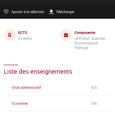
Ajouter à la sélection
Télécharger
ECTS
Composante
9 crédits
UFR Droit, Sciences
Économique et
Politique
Liste des enseignements
Droit administratif
42h
Economie
30h