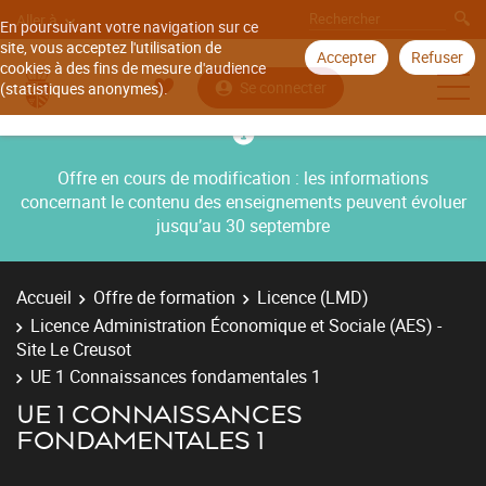
Aller à
En poursuivant votre navigation sur ce
site, vous acceptez l'utilisation de
Accepter
Refuser
cookies à des fins de mesure d'audience
Se connecter
(statistiques anonymes).
Offre en cours de modification : les informations
concernant le contenu des enseignements peuvent évoluer
jusqu’au 30 septembre
Accueil
Offre de formation
Licence (LMD)
Licence Administration Économique et Sociale (AES) -
Site Le Creusot
UE 1 Connaissances fondamentales 1
UE 1 CONNAISSANCES
FONDAMENTALES 1