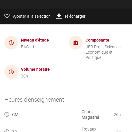
Ajouter à la sélection
Télécharger
Niveau d'étude
Composante
BAC +1
UFR Droit, Sciences
Économique et
Politique
Volume horaire
38h
Heures d'enseignement
Cours
CM
26h
Magistral
Travaux
TD
12h