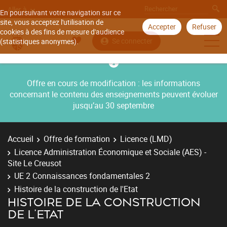
Aller à
En poursuivant votre navigation sur ce
site, vous acceptez l'utilisation de
Accepter
Refuser
cookies à des fins de mesure d'audience
Se connecter
(statistiques anonymes).
Offre en cours de modification : les informations
concernant le contenu des enseignements peuvent évoluer
jusqu’au 30 septembre
Accueil
Offre de formation
Licence (LMD)
Licence Administration Économique et Sociale (AES) -
Site Le Creusot
UE 2 Connaissances fondamentales 2
Histoire de la construction de l'Etat
HISTOIRE DE LA CONSTRUCTION
DE L'ETAT