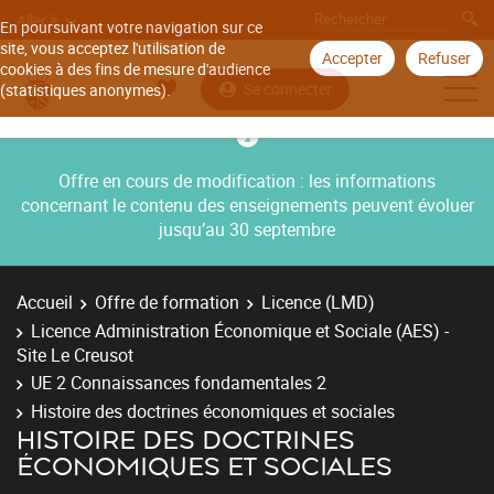
Aller à
En poursuivant votre navigation sur ce
site, vous acceptez l'utilisation de
Accepter
Refuser
cookies à des fins de mesure d'audience
Se connecter
(statistiques anonymes).
Offre en cours de modification : les informations
concernant le contenu des enseignements peuvent évoluer
jusqu’au 30 septembre
Accueil
Offre de formation
Licence (LMD)
Licence Administration Économique et Sociale (AES) -
Site Le Creusot
UE 2 Connaissances fondamentales 2
Histoire des doctrines économiques et sociales
HISTOIRE DES DOCTRINES
ÉCONOMIQUES ET SOCIALES